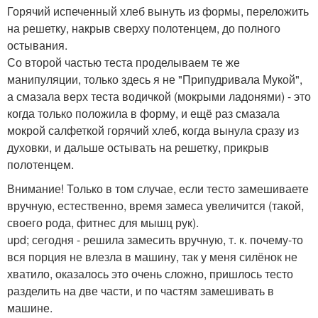
Горячий испеченный хлеб вынуть из формы, переложить
на решетку, накрыв сверху полотенцем, до полного
остывания.
Со второй частью теста проделываем те же
манипуляции, только здесь я не "Припудривала Мукой",
а смазала верх теста водичкой (мокрыми ладонями) - это
когда только положила в форму, и ещё раз смазала
мокрой салфеткой горячий хлеб, когда вынула сразу из
духовки, и дальше остывать на решетку, прикрыв
полотенцем.
Внимание! Только в том случае, если тесто замешиваете
вручную, естественно, время замеса увеличится (такой,
своего рода, фитнес для мышц рук).
upd; сегодня - решила замесить вручную, т. к. почему-то
вся порция не влезла в машину, так у меня силёнок не
хватило, оказалось это очень сложно, пришлось тесто
разделить на две части, и по частям замешивать в
машине.