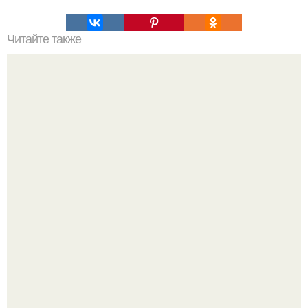
Читайте также
9 самых вкусных и необычно оформленных салатов к
праздничному столу!