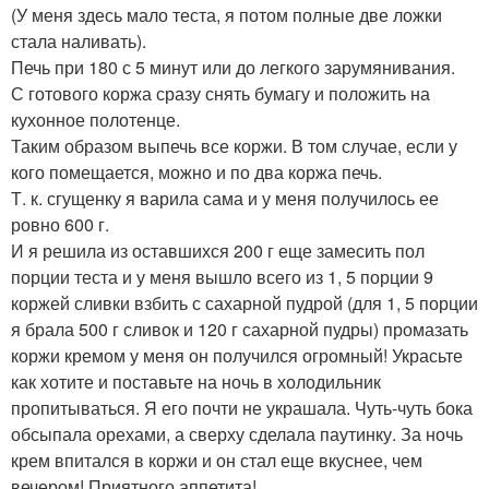
(У меня здесь мало теста, я потом полные две ложки
стала наливать).
Печь при 180 с 5 минут или до легкого зарумянивания.
С готового коржа сразу снять бумагу и положить на
кухонное полотенце.
Таким образом выпечь все коржи. В том случае, если у
кого помещается, можно и по два коржа печь.
Т. к. сгущенку я варила сама и у меня получилось ее
ровно 600 г.
И я решила из оставшихся 200 г еще замесить пол
порции теста и у меня вышло всего из 1, 5 порции 9
коржей сливки взбить с сахарной пудрой (для 1, 5 порции
я брала 500 г сливок и 120 г сахарной пудры) промазать
коржи кремом у меня он получился огромный! Украсьте
как хотите и поставьте на ночь в холодильник
пропитываться. Я его почти не украшала. Чуть-чуть бока
обсыпала орехами, а сверху сделала паутинку. За ночь
крем впитался в коржи и он стал еще вкуснее, чем
вечером! Приятного аппетита!