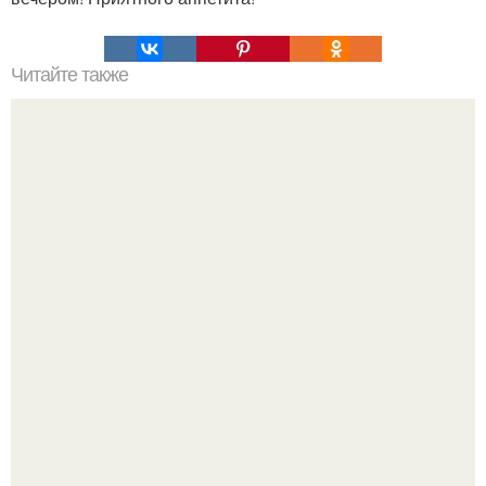
Читайте также
20 применений уксуса в хозяйстве, о которых вы не
знали!