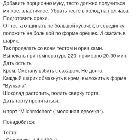
Добавить порционно муку, тесто должно получиться
мягкое, эластичное. Убрать тесто в холод на пол часа.
Подготовить орехи.
От теста отщипать не большой кусочек, в серединку
положить не большой по форме орешек. И скатать в
шарик.
Так проделать со всем тестом и орешками.
Выпекать при температуре 220, примерно 20-30 мин.
Дать остыть.
Крем. Сметану взбить с сахаром. Не долго.
Каждый шарик обмакнуть в крем, выложить в форме
"Вулкана".
Шоколад растопить, полить сверху торта.
Дать торту пропитаться.
6 торт "Milchmdchen" ("молочная девочка").
Понадобится:
Тесто:
- Сгущенка - 1 б ( 400 г).