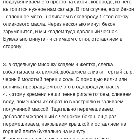
подрумяниваем его просто на сухой сковороде, из него
вытопится нужное нам сальце. В том случае, если бекон
- сплошное мясо - наливаем в сковороду 1 стол ложку
оливкового масла. Через несколько минут бекон
зарумянится, и мы кладем туда давленый чеснок.
Буквально минута - и снимаем с огня, отставляем в
сторону.
3. в отдельную мисочку кладем 4 желтка, слегка
взбалтываем их вилкой, добавляем сливки, тертый сыр,
черный молотый перец и соль. С помощью вилки или
венчика превращаем все это в однородную массу.
4. к этому времени наши пенне ригате готовы, сливаем
воду, помещаем их обратно в кастрюлю и заливаем
полученной массой. Тщательно перемешиваем,
добавляем жаренный с чесноком бекон, еще раз
перемешиваем, накрываем крышкой и оставляем на
горячей плите буквально на минуту.
5. после чего раскладываем по тарелкам, чуть