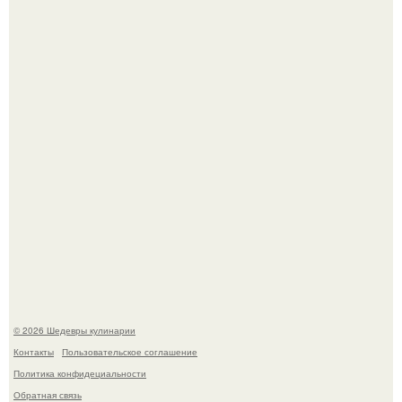
Токсис публично извинился перед генсухой на концерте
крида.
Мария порошина показала повзрослевшую дочь.
© 2026 Шедевры кулинарии
Контакты
Пользовательское соглашение
Политика конфидециальности
Обратная связь