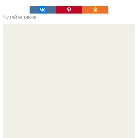
Читайте также
Украшения из карамели. Рецепт украшения из карамели
для тортов и пирожных.