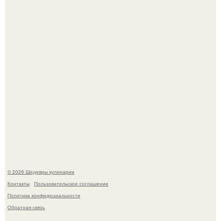
Самая популярная еда летом - мороженое.
Этот рецепт с первого раза даже у новичков получается.
© 2026 Шедевры кулинарии
Контакты
Пользовательское соглашение
Политика конфидециальности
Обратная связь