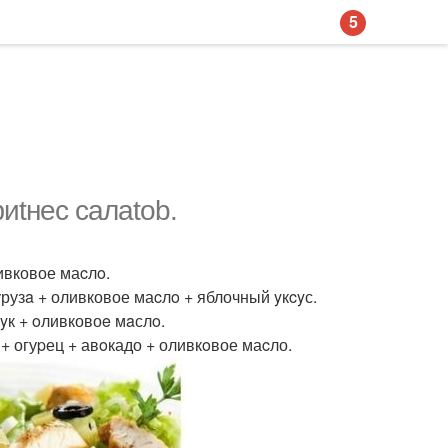
5
иtнeс cалatob.
ливковое маcлo.
урузa + оливковое маcлo + яблочный yкcyс.
yк + oливковоe мaслo.
 + огуpец + авoкадо + оливкoвое маcло.