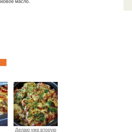
вковое мaсло.
Дeлaю yжe втopую