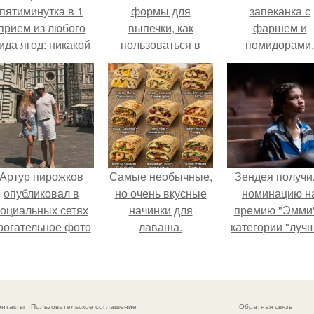
пятиминутка в 1
формы для
запеканка с
прием из любого
выпечки, как
фаршем и
ида ягод: никакой
пользоваться в
помидорами.
лительной варки,
духовке. 9 правил
все витамины на
использования
месте!
силиконовых
формам для
выпечки.
Артур пирожков
Самые необычные,
Зендея получи
опубликовал в
но очень вкусные
номинацию н
социальных сетях
начинки для
премию "Эмми"
рогательное фото
лаваша.
категории "луч
с супругой
актриса в
Анжеликой,
драматическо
сделанное во
сериале" за тре
ремя их недавнего
сезон "эйфории
онтакты
Пользовательское соглашение
Обратная связь
путешествия в