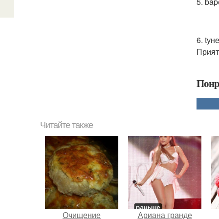
5. ba
6. tун
Прият
Понр
Читайте также
Очищение
Ариана гранде