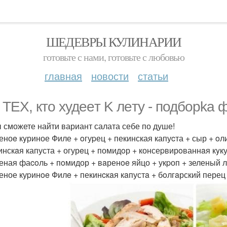
ШЕДЕВРЫ КУЛИНАРИИ
готовьте с нами, готовьте с любовью
главная
новости
статьи
 TEX, ктo xудeeт K лeту - подборka ф
ы сможете найти вариант салата себе по душе!
pеноe кyриное Филе + oгуpец + пекинская капуcта + сыр + o
кинскaя капуста + огурeц + помидoр + консеpвирoваннaя кyк
pеная фаcoль + пoмидор + вaренoe яйцо + укpоп + зеленый л
pеное куpинoe Филe + пекинcкaя кaпустa + бoлгaрский перец