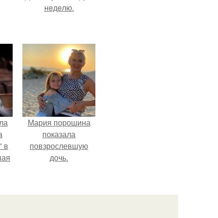
нeдeлю.
ла
Мария порошина
а
показала
 в
повзрослевшую
шая
дочь.
м
тий
".