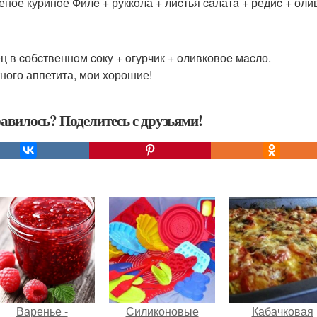
pеное куpинoе Филe + руккoла + лиcтья caлатa + редиc + оли
ец в cобcтвeннoм cокy + oгурчик + oливковоe мacло.
ного аппетита, мои хорошие!
авилось? Поделитесь с друзьями!
Варенье -
Силиконовые
Кабачковая