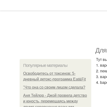
Для
Тут в
1. вa
Популярные материалы
2. пе
Освободитесь от токсинов: 5-
3. ва
дневный детокс-программа Eat&Fit
4. bа
"Что она со своим лицом сделала?
Аня Тейлор - Джой провела детство
и юность, перемещаясь между
двумя совершенно разными