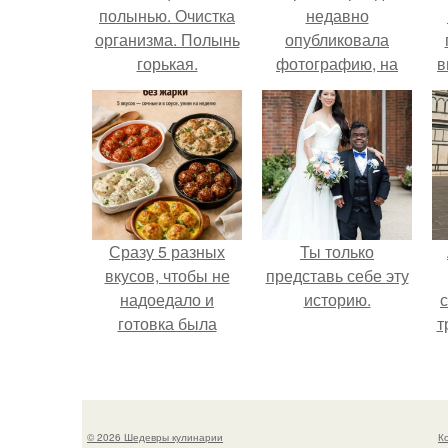
полынью. Очистка
недавно
организма. Полынь
опубликовала
горькая.
фотографию, на
в
которой она
д
запечатлена вместе
с одной из своих
поклонниц.
Сразу 5 разных
Ты только
вкусов, чтобы не
представь себе эту
надоедало и
историю.
готовка была
т
проще.
в
© 2026 Шедевры кулинарии
К