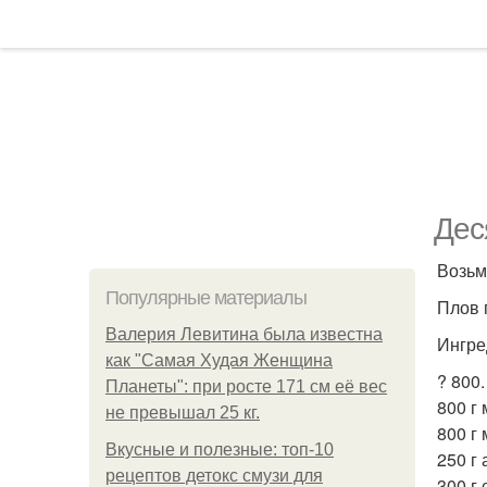
Дес
Возьм
Популярные материалы
Плов 
Валерия Левитина была известна
Ингре
как "Самая Худая Женщина
? 800.
Планеты": при росте 171 см её вес
800 г 
не превышал 25 кг.
800 г
Вкусные и полезные: топ-10
250 г 
рецептов детокс смузи для
300 г 