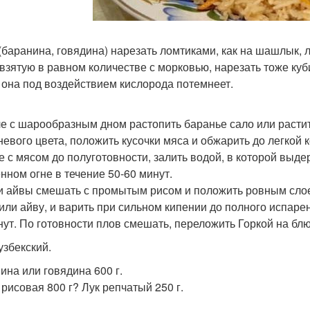
баранина, говядина) нарезать ломтиками, как на шашлык, лук
 взятую в равном количестве с морковью, нарезать тоже куби
 она под воздействием кислорода потемнеет.
ле с шарообразным дном растопить баранье сало или растит
невого цвета, положить кусочки мяса и обжарить до легкой 
е с мясом до полуготовности, залить водой, в которой выде
нном огне в течение 50-60 минут.
и айвы смешать с промытым рисом и положить ровным слоем 
или айву, и варить при сильном кипении до полного испаре
нут. По готовности плов смешать, переложить Горкой на блю
узбекский.
ина или говядина 600 г.
 рисовая 800 г? Лук репчатый 250 г.