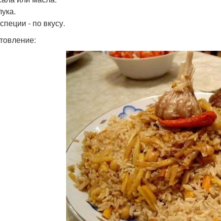
лука.
специи - по вкусу.
товление: