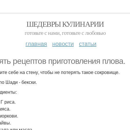
ШЕДЕВРЫ КУЛИНАРИИ
готовьте с нами, готовьте с любовью
главная
новости
статьи
ять рецептов приготовления плова.
ите себе на стену, чтобы не потерять такое сокровище.
по Шади - бекски.
диенты:
 Г риса.
мяса.
 моркови.
айвы.
сала или масла.