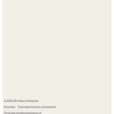
Сын Луи де фюнеса, который выбрал свой путь.
Лето - лучшее время для сочных овощей, свежей зелени
и салатов, которые готовятся буквально за несколько
минут.
© 2026 Шедевры кулинарии
Контакты
Пользовательское соглашение
Политика конфидециальности