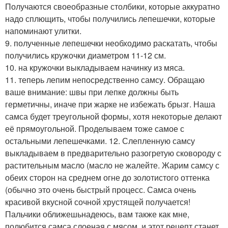
Получаются своеобразные столбики, которые аккуратно
надо сплющить, чтобы получились лепешечки, которые
напоминают улитки.
9. полученные лепешечки необходимо раскатать, чтобы
получились кружочки диаметром 11-12 см.
10. на кружочки выкладываем начинку из мяса.
11. теперь лепим непосредственно самсу. Обращаю
ваше внимание: швы при лепке должны быть
герметичны, иначе при жарке не избежать брызг. Наша
самса будет треугольной формы, хотя некоторые делают
её прямоугольной. Проделываем тоже самое с
остальными лепешечками. 12. Слепленную самсу
выкладываем в предварительно разогретую сковороду с
растительным масло (масло не жалейте. Жарим самсу с
обеих сторон на среднем огне до золотистого оттенка
(обычно это очень быстрый процесс. Самса очень
красивой вкусной сочной хрустящей получается!
Пальчики оближешьнадеюсь, вам также как мне,
полюбится самса слоеная с мясом, и этот рецепт станет