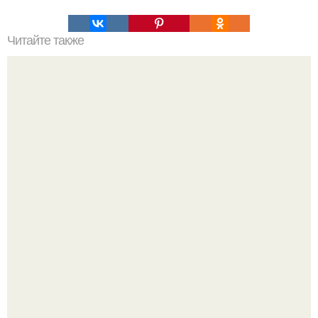
Читайте также
Жаркое по-домашнему. Ингредиенты:
Варенье - пятиминутка в 1 прием из любого вида ягод: