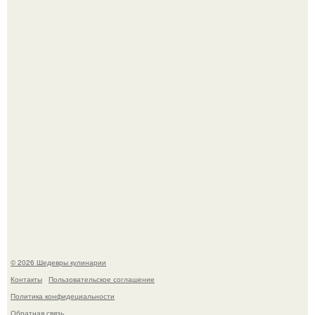
Мария порошина показала повзрослевшую дочь.
Самая популярная еда летом - мороженое.
© 2026 Шедевры кулинарии
Контакты
Пользовательское соглашение
Политика конфидециальности
Обратная связь