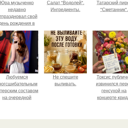
Юра музыченко
Салат "Водолей".
Татарский пир
недавно
Ингредиенты.
"Сметанник".
тпраздновал свой
день рождения в
кругу самых
близких и родных
людей.
Любуемся
Не спешите
Токсис публич
ногсшибательным
выливать.
извинился пер
ктерским составом
генсухой на
на очередной
концерте крид
премьере нового
человека - паука.