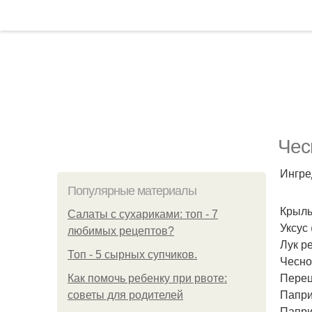
Чес
Ингре
Популярные материалы
Крылья
Салаты с сухариками: топ - 7
Уксус 
любимых рецептов?
Лук ре
Топ - 5 сырных супчиков.
Чеснок
Перец
Как помочь ребенку при рвоте:
Паприк
советы для родителей
Паприк