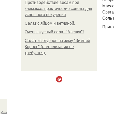
Противодействие весам при
Масло
климаксе: практические советы для
Ореган
успешного похудения
Соль (
Салат с яйцом и ветчиной.
Приго
Очень вкусный салат "Аленка"!
Салат из огурцов на зиму "Зимний
Король" (стерилизация не
требуется).
⇦