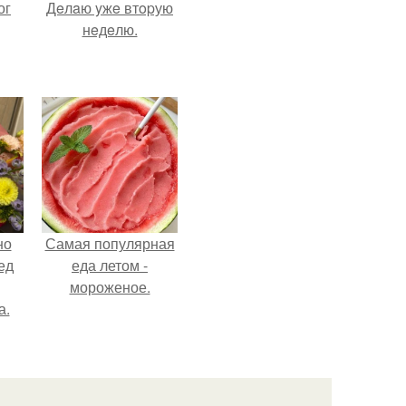
ог
Дeлaю yжe втopую
нeдeлю.
но
Самая популярная
ед
еда летом -
мороженое.
а.