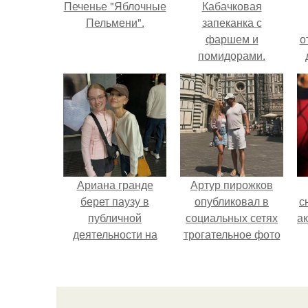
Печенье "Яблочные
Кабачковая
Пельмени".
запеканка с
фаршем и
о
помидорами.
Ариана гранде
Артур пирожков
берет паузу в
опубликовал в
с
публичной
социальных сетях
а
деятельности на
трогательное фото
фоне слухов о
с супругой
своем здоровье.
Анжеликой,
сделанное во
время их недавнего