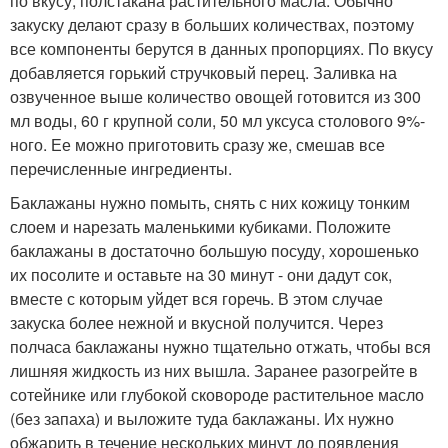
по вкусу, полстакана растительного масла. Обычно
закуску делают сразу в больших количествах, поэтому
все компоненты берутся в данных пропорциях. По вкусу
добавляется горький стручковый перец. Заливка на
озвученное выше количество овощей готовится из 300
мл воды, 60 г крупной соли, 50 мл уксуса столового 9%-
ного. Ее можно приготовить сразу же, смешав все
перечисленные ингредиенты.
Баклажаны нужно помыть, снять с них кожицу тонким
слоем и нарезать маленькими кубиками. Положите
баклажаны в достаточно большую посуду, хорошенько
их посолите и оставьте на 30 минут - они дадут сок,
вместе с которым уйдет вся горечь. В этом случае
закуска более нежной и вкусной получится. Через
полчаса баклажаны нужно тщательно отжать, чтобы вся
лишняя жидкость из них вышла. Заранее разогрейте в
сотейнике или глубокой сковороде растительное масло
(без запаха) и выложите туда баклажаны. Их нужно
обжарить в течение нескольких минут до появления