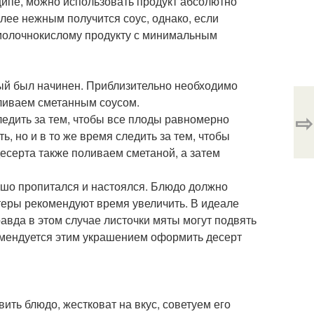
нципе, можно использовать продукт абсолютно
олее нежным получится соус, однако, если
 молочнокислому продукту с минимальным
рый был начинен. Приблизительно необходимо
оливаем сметанным соусом.
⇨
едить за тем, чтобы все плоды равномерно
, но и в то же время следить за тем, чтобы
есерта также поливаем сметаной, а затем
ошо пропитался и настоялся. Блюдо должно
еры рекомендуют время увеличить. В идеале
авда в этом случае листочки мяты могут подвять
комендуется этим украшением оформить десерт
вить блюдо, жестковат на вкус, советуем его