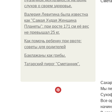
Сметан
слухов о своем здоровье.
Валерия Левитина была известна
как "Самая Худая Женщина
Планеты": при росте 171 см её вес
не превышал 25 кг.
Как помочь ребенку при рвоте:
советы для родителей
Баклажаны как грибы.
Татарский пирог "Сметанник".
Сахар
Мы пе
Сухоф
Все о
начин