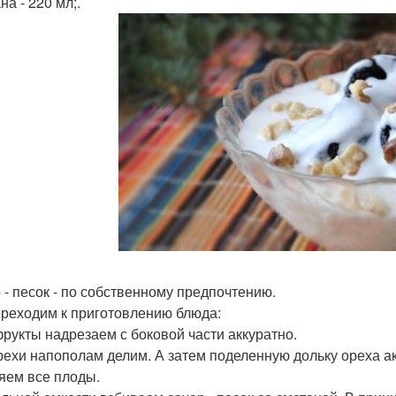
а - 220 мл;.
 - песок - по собственному предпочтению.
реходим к приготовлению блюда:
рукты надрезаем с боковой части аккуратно.
рехи напополам делим. А затем поделенную дольку ореха а
яем все плоды.