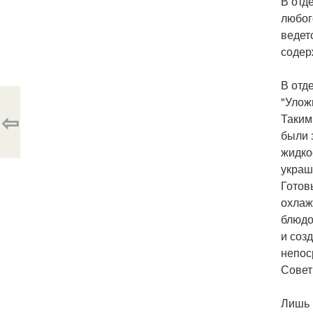
В отд
любог
ведет
содер
В отд
"Улож
⇦
Таким
были 
жидко
украш
Готов
охлаж
блюдо
и соз
непос
Совет
Лишь 