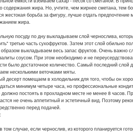
ельной емкости взбиваем сахар - песок со сметаной. В при
о содержания жира. Но, учтите, чем жирнее сметана, тем б
ся жестокая борьба за фигуру, лучше отдать предпочтение
жанием жира.
ельную посуду по дну выкладываем слой чернослива, кото
ить" третью часть сухофруктов. Затем этот слой обильно п
 образом выкладываем весь запас фруктов. Очень важно сл
залиты соусом. При этом необходимо и не переусердствовать
сти было достаточное количество. Самый последний слой д
аем несколькими веточками мяты.
ый десерт помещаем в холодильник для того, чтобы он хор
даться минимум четыре часа, но профессиональные кондит
 должно постоять в прохладном месте не менее 8 часов. Пр
дастся не очень аппетитный и эстетичный вид. Поэтому ре
редственно перед подачей.
:
в том случае, если чернослив, из которого планируется гото