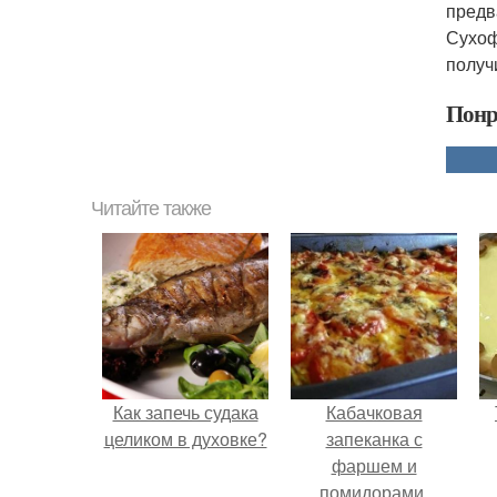
предв
Сухоф
получ
Понр
Читайте также
Как запечь судака
Кабачковая
целиком в духовке?
запеканка с
фаршем и
помидорами.