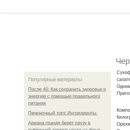
Чер
Сухоф
салат
Популярные материалы
Одним
После 40: Как сохранить здоровье и
Приго
энергию с помощью правильного
питания
Компо
Печеночный торт. Ингредиенты.
Килог
Ариана гранде берет паузу в
Орехи 
публичной деятельности на фоне