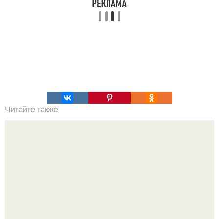
Читайте также
Намазывалка из селедки и моркови. "Ложная Икорка".
Это самая вкусная намазывалка из всех, которые я