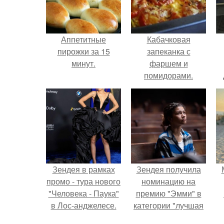
Аппетитные
Кабачковая
пирожки за 15
запеканка с
минут.
фаршем и
помидорами.
Зендея в рамках
Зендея получила
промо - тура нового
номинацию на
"Человека - Паука"
премию "Эмми" в
в Лос-анджелесе.
категории "лучшая
актриса в