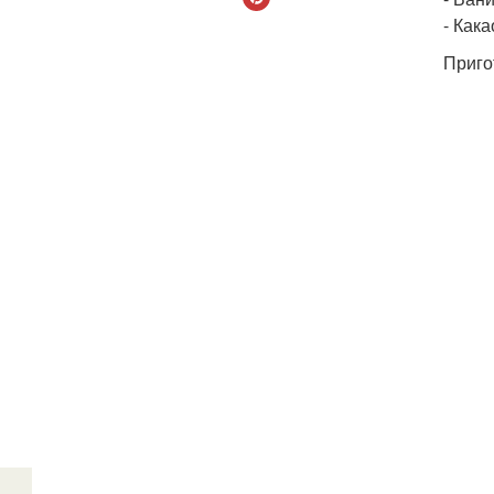
- Какао
Приго