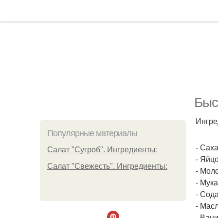
Быс
Ингре
Популярные материалы
- Сахар
Салат "Сугроб". Ингредиенты:
- Яйцо
Салат "Свежесть". Ингредиенты:
- Моло
- Мука
- Сода 
- Масл
- Вани