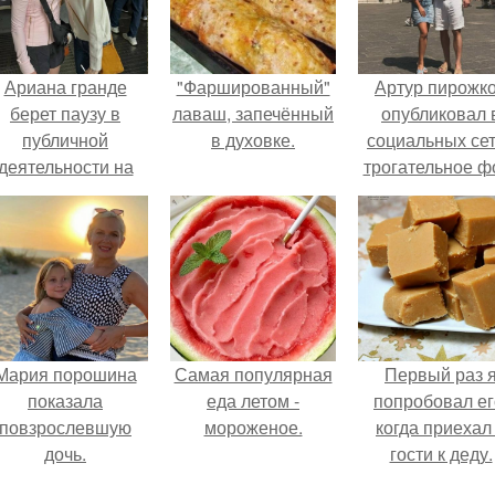
Ариана гранде
"Фаршированный"
Артур пирожк
берет паузу в
лаваш, запечённый
опубликовал 
публичной
в духовке.
социальных се
деятельности на
трогательное ф
фоне слухов о
с супругой
своем здоровье.
Анжеликой,
сделанное в
время их недав
путешествия 
Италию.
Мария порошина
Самая популярная
Первый раз 
показала
еда летом -
попробовал ег
повзрослевшую
мороженое.
когда приехал
дочь.
гости к деду.