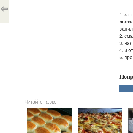
⇦
1. 4 
ложки
ванил
2. см
3. на
4. и 
5. пр
Понр
Читайте также