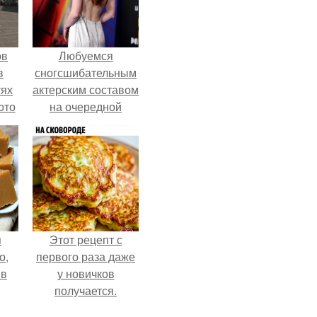
ов
Любуемся
в
сногсшибательным
тях
актерским составом
ото
на очередной
премьере нового
человека - паука.
о
него
в
я
Этот рецепт с
о,
первого раза даже
 в
у новичков
получается.