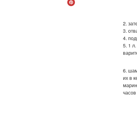
2. за
3. от
4. по
5. 1 
варит
6. ша
их в 
марин
часов