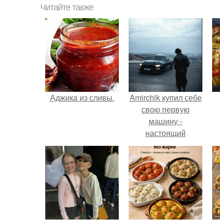
Читайте также
Аджика из сливы.
Amirchik купил себе
свою первую
машину -
настоящий
автомобиль мечты
для многих
автолюбителей.