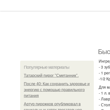
Быс
Ингре
- 3 зу
Популярные материалы
- 1 р
Татарский пирог "Сметанник".
-1/2 
После 40: Как сохранить здоровье и
Для м
энергию с помощью правильного
- 1 л.
питания
- Лав
Артур пирожков опубликовал в
- Стол
социальных сетях трогательное