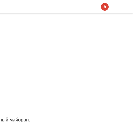
5
шеный майоран.