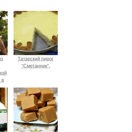
ко
Татарский пирог
"Сметанник".
вой
 в
ых