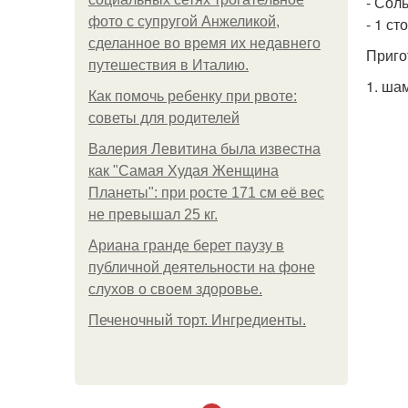
- Соль
фото с супругой Анжеликой,
- 1 с
сделанное во время их недавнего
Приго
путешествия в Италию.
1. ша
Как помочь ребенку при рвоте:
советы для родителей
Валерия Левитина была известна
как "Самая Худая Женщина
Планеты": при росте 171 см её вес
не превышал 25 кг.
Ариана гранде берет паузу в
публичной деятельности на фоне
слухов о своем здоровье.
Печеночный торт. Ингредиенты.