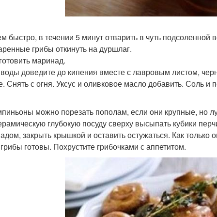
тем быстро, в течении 5 минут отварить в чуть подсоленной в
варенные грибы откинуть на дуршлаг.
дготовить маринад.
л. воды доведите до кипения вместе с лавровым листом, че
е. Снять с огня. Уксус и оливковое масло добавить. Соль и 
мпиньоны можно порезать пополам, если они крупные, но лу
керамическую глубокую посуду сверху высыпать кубики перчи
адом, закрыть крышкой и оставить остужаться. Как только он
 грибы готовы. Похрустите грибочками с аппетитом.