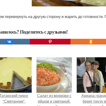
том перевернуть на другую сторону и жарить до готовности. 
авилось? Поделитесь с друзьями!
Татарский пирог
Салат из моркови с
Ариана гранд
"Сметанник".
яйцом и сметаной.
берет паузу 