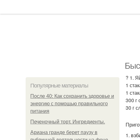
Быс
? 1. Я
1 ста
Популярные материалы
1 стак
После 40: Как сохранить здоровье и
300 г 
энергию с помощью правильного
30 г 
питания
Печеночный торт. Ингредиенты.
Приго
Ариана гранде берет паузу в
1. вз
публичной деятельности на фоне