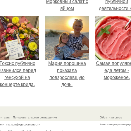
Морковный салат с
публичной
яйцом
деятельности 
фоне слухов 
своем здоровь
Токсис публично
Мария порошина
Самая популяр
извинился перед
показала
еда летом -
генсухой на
повзрослевшую
мороженое.
концерте крида.
дочь.
онтакты
Пользовательское соглашение
Обратная связь
олитика конфидециальности
Копирование разрешено при у