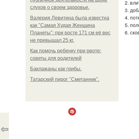
2. вли
слухов о своем здоровье.
3. доб
4. пот
Валерия Левитина была известна
5. по
как "Самая Худая Женщина
6. ск
Планеты": при росте 171 см её вес
не превышал 25 кг.
Как помочь ребенку при рвоте:
советы для родителей
Баклажаны как грибы.
Татарский пирог "Сметанник".
⇦