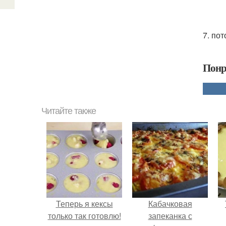
7. по
Понр
Читайте также
Теперь я кексы
Кабачковая
только так готовлю!
запеканка с