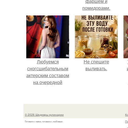
фаршем и
помидорами.
Любуемся
Не спешите
сногсшибательным
выливать.
актерским составом
на очередной
премьере нового
человека - паука.
© 2026 Шедевры кулинарии
К
П
Готовьте с нами, готовьте с любовью