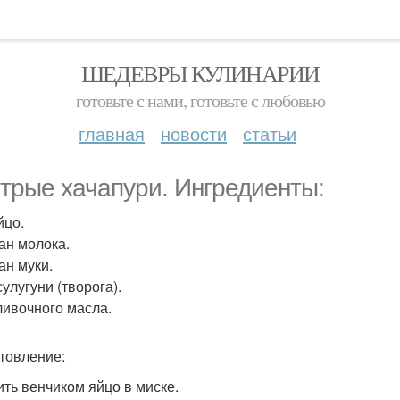
ШЕДЕВРЫ КУЛИНАРИИ
готовьте с нами, готовьте с любовью
главная
новости
статьи
трые хачапури. Ингредиенты:
йцо.
кан молока.
ан муки.
сулугуни (творога).
сливочного масла.
товление:
бить венчиком яйцо в миске.