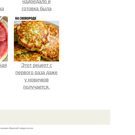
надоедало и
на
готовка была
о
проще.
е.
ная
Этот рецепт с
первого раза даже
у новичков
получается.
казании обратной гиперссылки.