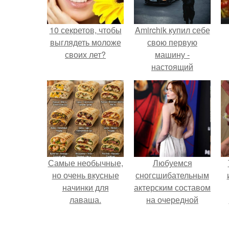
10 секретов, чтобы
Amirchik купил себе
выглядеть моложе
свою первую
своих лет?
машину -
настоящий
автомобиль мечты
для многих
автолюбителей.
Самые необычные,
Любуемся
но очень вкусные
сногсшибательным
начинки для
актерским составом
лаваша.
на очередной
премьере нового
человека - паука.