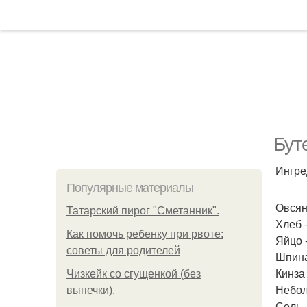
Бут
Ингре
Популярные материалы
Овсяны
Татарский пирог "Сметанник".
Хлеб -
Как помочь ребенку при рвоте:
Яйцо -
советы для родителей
Шпина
Кинза
Чизкейк со сгущенкой (без
Небол
выпечки).
Соль -