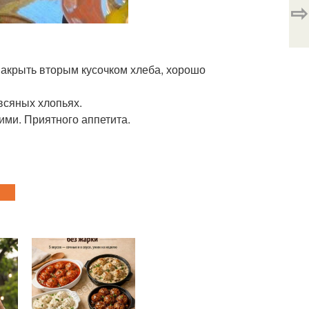
⇨
 накрыть вторым кусочком хлеба, хорошо
всяных хлопьях.
чими. Приятного аппетита.