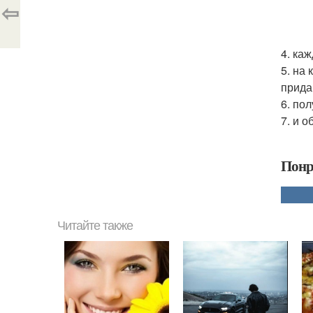
⇦
4. ка
5. на
прида
6. по
7. и 
Понр
Читайте также