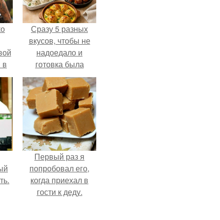
ко
Сразу 5 разных
вкусов, чтобы не
вой
надоедало и
 в
готовка была
проще.
ых
Первый раз я
ый
попробовал его,
ть.
когда приехал в
гости к деду.