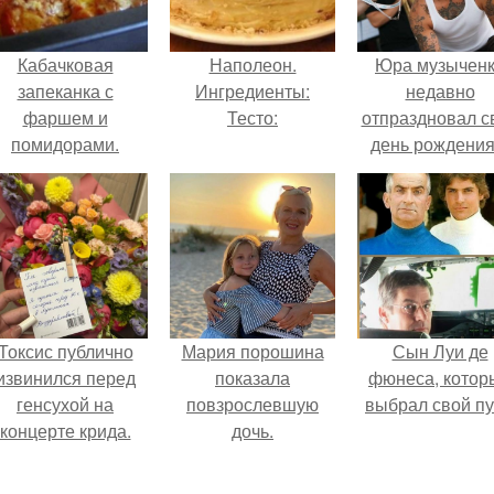
Кабачковая
Наполеон.
Юра музычен
запеканка с
Ингредиенты:
недавно
фаршем и
Тесто:
отпраздновал с
помидорами.
день рождения
кругу самых
близких и родн
людей.
Токсис публично
Мария порошина
Сын Луи де
извинился перед
показала
фюнеса, котор
генсухой на
повзрослевшую
выбрал свой пу
концерте крида.
дочь.