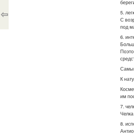
берег
⇦
5. лег
С воз
под м
6. ин
Больш
Поэто
средс
Самым
К нат
Косме
им по
7. чел
Челка
8. ис
Антио