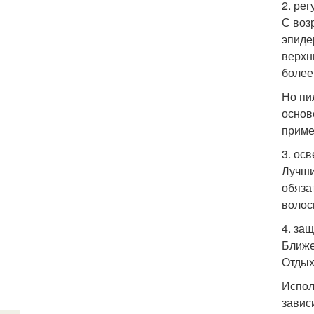
2. ре
С воз
эпиде
верхн
более
Но пи
основ
приме
3. осв
Лучши
обяза
волос
4. защ
Ближе
Отдых
Испол
завис