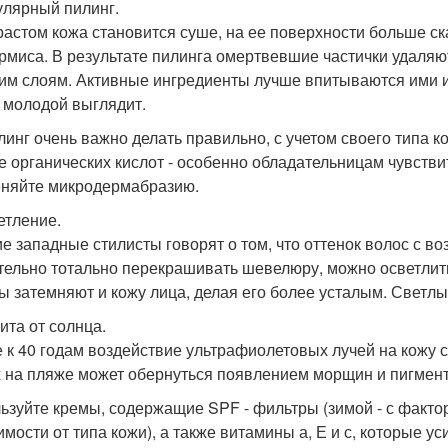
гулярный пилинг.
растом кожа становится суше, на ее поверхности больше с
рмиса. В результате пилинга омертвевшие частички удаляю
им слоям. Активные ингредиенты лучше впитываются ими и 
 молодой выглядит.
линг очень важно делать правильно, с учетом своего типа 
е органических кислот - особенно обладательницам чувстви
няйте микродермабразию.
етление.
е западные стилисты говорят о том, что оттенок волос с в
тельно тотально перекрашивать шевелюру, можно осветлить
ы затемняют и кожу лица, делая его более усталым. Светл
ита от солнца.
 к 40 годам воздействие ультрафиолетовых лучей на кожу 
 на пляже может обернуться появлением морщин и пигмент
ьзуйте кремы, содержащие SPF - фильтры (зимой - с фактор
имости от типа кожи), а также витамины а, Е и с, которые 