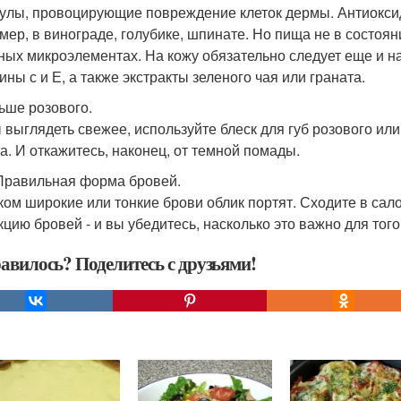
улы, провоцирующие повреждение клеток дермы. Антиоксид
мер, в винограде, голубике, шпинате. Но пища не в состоя
ных микроэлементах. На кожу обязательно следует еще и 
ины с и Е, а также экстракты зеленого чая или граната.
льше розового.
 выглядеть свежее, используйте блеск для губ розового или
а. И откажитесь, наконец, от темной помады.
 Правильная форма бровей.
ом широкие или тонкие брови облик портят. Сходите в сал
кцию бровей - и вы убедитесь, насколько это важно для того
авилось? Поделитесь с друзьями!