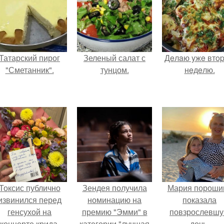
Татарский пирог
Зеленый салат с
Дeлaю yжe втo
"Сметанник".
тунцом.
нeдeлю.
Токсис публично
Зендея получила
Мария пороши
извинился перед
номинацию на
показала
генсухой на
премию "Эмми" в
повзрослевш
концерте крида.
категории "лучшая
дочь.