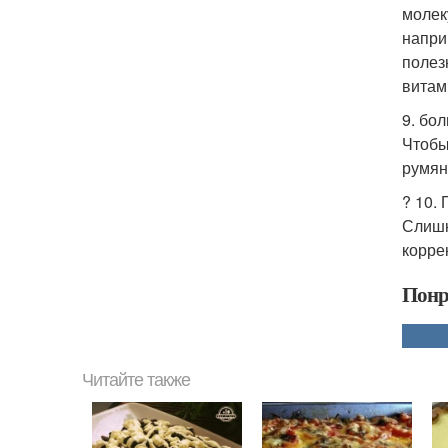
молек
напри
полез
витам
9. бо
Чтобы
румян
? 10.
Слишк
корре
Понр
Читайте также