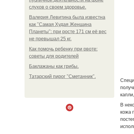
слухов о своем здоровье.
Валерия Левитина была известна
как "Самая Худая Женщина
Планеты": при росте 171 см её вес
не превышал 25 кг.
Как помочь ребенку при рвоте:
советы для родителей
Баклажаны как грибы.
Татарский пирог "Сметанник".
Специ
получ
капли
В нек
кожа 
посте
испол