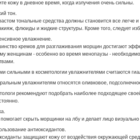
ите кожу в дневное время, когда излучения очень сильны.
кий тон.
растом тональные средства должны становится все легче и
акияж, флюиды и жидкие структуры. Кроме того, следует изб
тенсивное увлажнение.
инство кремов для разглаживания морщин достигают эффек
му женщинам - особенно во время менопаузы - необходим
твами.
и сильными в косметологии увлажнителями считаются гиалу
уральным увлажнителям относятся оливковое, подсолнечное
тологи рекомендуют подобрать наиболее подходящее свое
стоянно.
ка.
 помогает скрыть морщинки на лбу и делает лицо визуально
пользование антиоксидантов.
ксиданты защищают кожу от воздействия окружающей сред