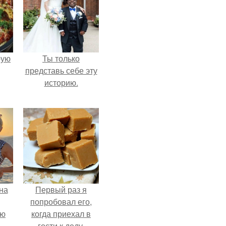
pую
Ты только
представь себе эту
историю.
на
Первый раз я
попробовал его,
ую
когда приехал в
гости к деду.