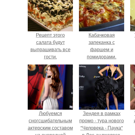
Рецепт этого
Кабачковая
салата будут
запеканка с
выпрашивать все
фаршем и
гости.
помидорами.
Любуемся
Зендея в рамках
сногсшибательным
промо - тура нового
актерским составом
"Человека - Паука"
на очередной
в Лос-анджелесе.