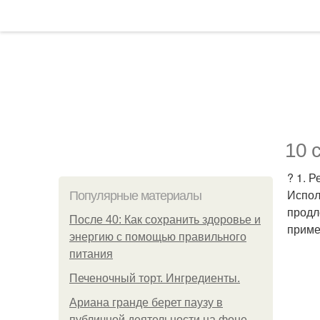
10 
? 1. 
Испол
Популярные материалы
продл
После 40: Как сохранить здоровье и
приме
энергию с помощью правильного
питания
Печеночный торт. Ингредиенты.
Ариана гранде берет паузу в
публичной деятельности на фоне