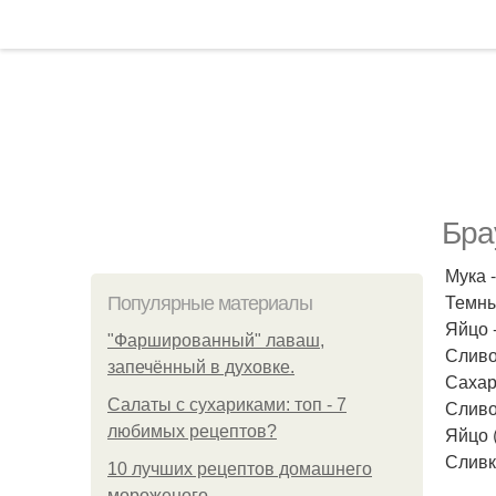
Брау
Мука -
Темны
Популярные материалы
Яйцо -
"Фаршированный" лаваш,
Сливо
запечённый в духовке.
Сахар 
Салаты с сухариками: топ - 7
Сливо
любимых рецептов?
Яйцо (
Сливки
10 лучших рецептов домашнего
мороженого.