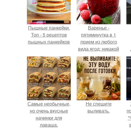
Пышные панкейки.
Варенье -
Топ - 5 рецептов
пятиминутка в 1
пышных панкейков
прием из любого
вида ягод: никакой
длительной варки,
все витамины на
месте!
Самые необычные,
Не спешите
но очень вкусные
выливать.
п
начинки для
"
лаваша.