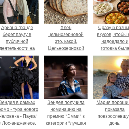
Ариана гранде
Хлеб
Сразу 5 разн
берет паузу в
цельнозерновой
вкусов, чтобы 
публичной
это, какой.
надоедало и
деятельности на
Цельнозерновой
готовка был
фоне слухов о
хлеб. Настоящий
проще.
своем здоровье.
цельнозерновой
хлеб очень для
здоровья полезен.
Зендея в рамках
Зендея получила
Мария пороши
ромо - тура нового
номинацию на
показала
Человека - Паука"
премию "Эмми" в
повзрослевш
в Лос-анджелесе.
категории "лучшая
дочь.