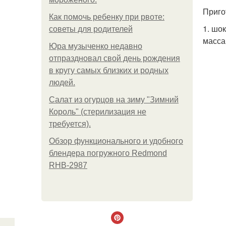
Приго
Как помочь ребенку при рвоте:
1. шо
советы для родителей
масса
Юра музыченко недавно
отпраздновал свой день рождения
в кругу самых близких и родных
людей.
Салат из огурцов на зиму "Зимний
Король" (стерилизация не
требуется).
Обзор функционального и удобного
блендера погружного Redmond
RHB-2987