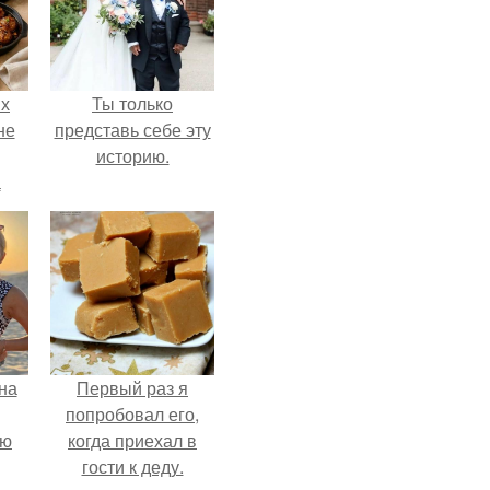
ых
Ты только
не
представь себе эту
историю.
а
на
Первый раз я
попробовал его,
ую
когда приехал в
гости к деду.