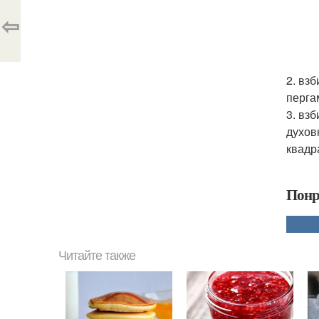
⇦
2. вз
перга
3. вз
духов
квадр
Понр
Читайте также