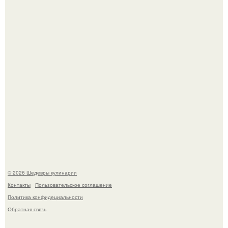
Первый раз я попробовал его, когда приехал в гости к
деду.
Этот рецепт с первого раза даже у новичков получается.
© 2026 Шедевры кулинарии
Контакты
Пользовательское соглашение
Политика конфидециальности
Обратная связь