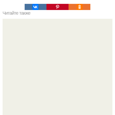
Читайте также
5 вкуснейших рецептов окрошки!
Кабачковая запеканка с фаршем и помидорами.