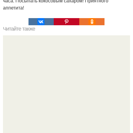
часа. Посыпать кокосовым сахаром! Приятного
аппетита!
Читайте также
Очищение полынью. Очистка организма. Полынь
горькая.