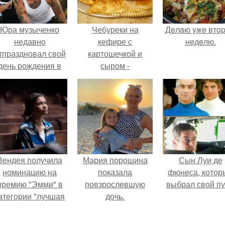
Юра музыченко
Чебуреки на
Дeлaю yжe втo
недавно
кефире с
нeдeлю.
тпраздновал свой
картошечкой и
день рождения в
сыром -
кругу самых
фантастическое
близких и родных
объеденье!
людей.
Зендея получила
Мария порошина
Сын Луи де
номинацию на
показала
фюнеса, котор
премию "Эмми" в
повзрослевшую
выбрал свой пу
атегории "лучшая
дочь.
актриса в
драматическом