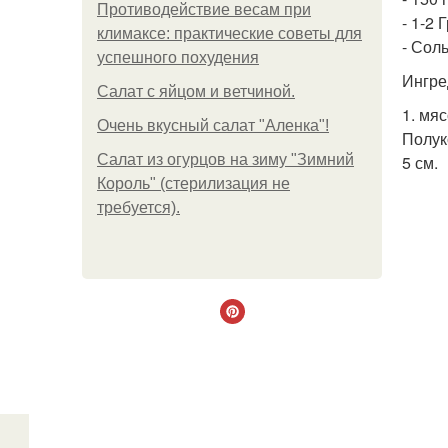
Противодействие весам при
- 1-2 
климаксе: практические советы для
- Соль
успешного похудения
Ингре
Салат с яйцом и ветчиной.
1. мя
Очень вкусный салат "Аленка"!
Полук
Салат из огурцов на зиму "Зимний
5 см.
Король" (стерилизация не
требуется).