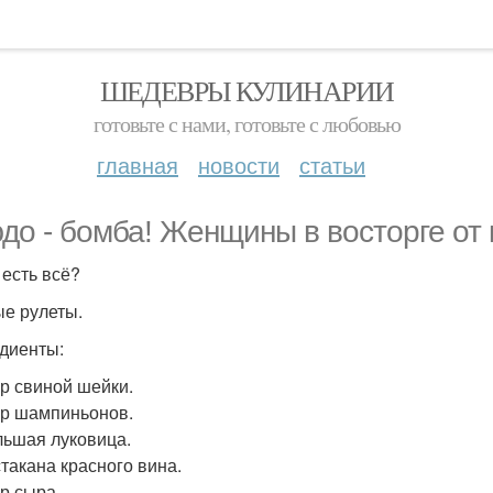
ШЕДЕВРЫ КУЛИНАРИИ
готовьте с нами, готовьте с любовью
главная
новости
статьи
до - бомба! Женщины в восторге от к
 есть всё?
е рулеты.
диенты:
гр свиной шейки.
 гр шампиньонов.
ольшая луковица.
 стакана красного вина.
гр сыра.