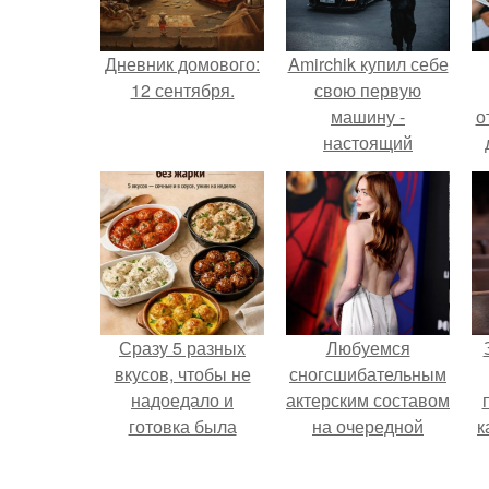
Дневник домового:
Amirchik купил себе
12 сентября.
свою первую
машину -
о
настоящий
автомобиль мечты
для многих
автолюбителей.
Сразу 5 разных
Любуемся
вкусов, чтобы не
сногсшибательным
надоедало и
актерским составом
готовка была
на очередной
к
проще.
премьере нового
человека - паука.