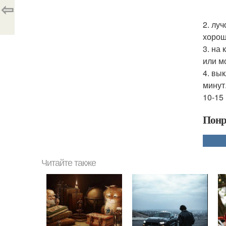
⇦
2. лу
хорош
3. на
или м
4. вы
минут
10-15
Понр
Читайте также