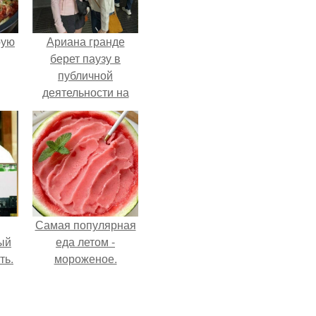
pую
Ариана гранде
берет паузу в
публичной
деятельности на
фоне слухов о
своем здоровье.
Самая популярная
ый
еда летом -
ть.
мороженое.