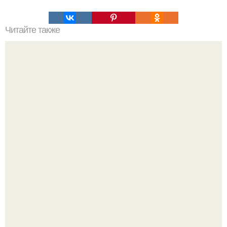
Читайте также
Салат "Розовый Блюз"?
Кабачковая запеканка с фаршем и помидорами.