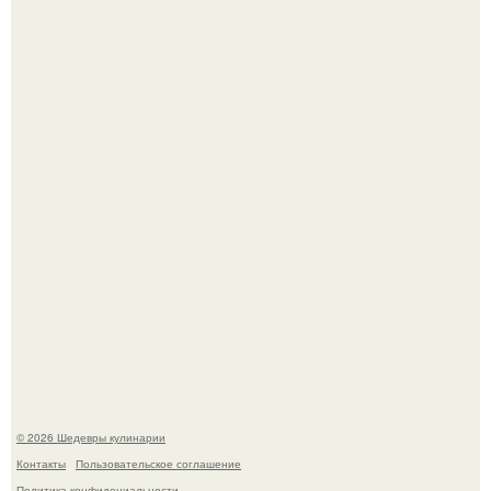
Токсис публично извинился перед генсухой на концерте
крида.
Первый раз я попробовал его, когда приехал в гости к
деду.
© 2026 Шедевры кулинарии
Контакты
Пользовательское соглашение
Политика конфидециальности