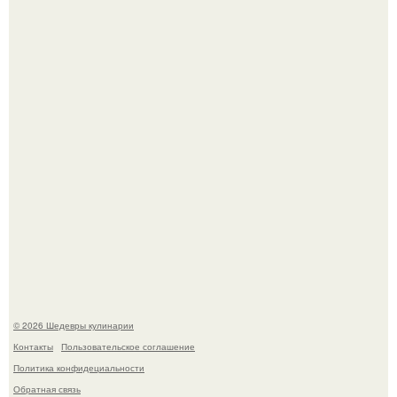
Самая популярная еда летом - мороженое.
Первый раз я попробовал его, когда приехал в гости к
деду.
© 2026 Шедевры кулинарии
Контакты
Пользовательское соглашение
Политика конфидециальности
Обратная связь