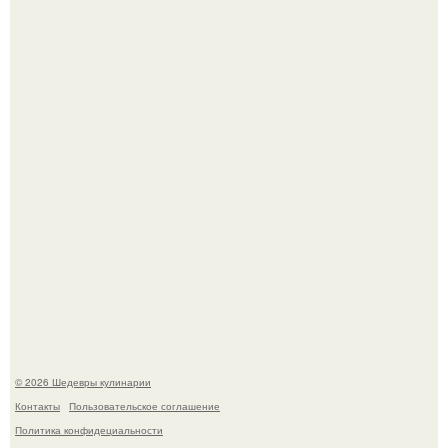
Самая популярная еда летом - мороженое.
Первый раз я попробовал его, когда приехал в гости к
деду.
© 2026 Шедевры кулинарии
Контакты
Пользовательское соглашение
Политика конфидециальности