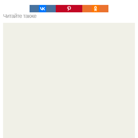
Читайте также
Пирог "Любимый". Всегда поднимается и получается
пышным, и это самый простое блюдо в мире после
яичницы.