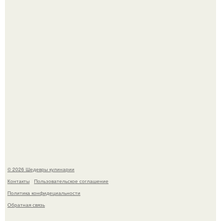
Лето - лучшее время для сочных овощей, свежей зелени
и салатов, которые готовятся буквально за несколько
минут.
Этот рецепт с первого раза даже у новичков получается.
© 2026 Шедевры кулинарии
Контакты
Пользовательское соглашение
Политика конфидециальности
Обратная связь