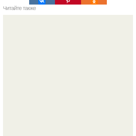
Читайте также
Торт "Кофе с Шоколадом" (без духовки).
Татарский пирог "Сметанник".