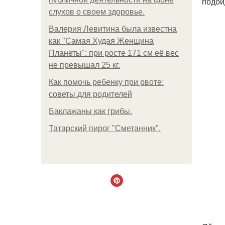
подой
слухов о своем здоровье.
Валерия Левитина была известна
как "Самая Худая Женщина
Планеты": при росте 171 см её вес
не превышал 25 кг.
Как помочь ребенку при рвоте:
советы для родителей
Баклажаны как грибы.
Татарский пирог "Сметанник".