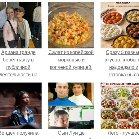
Ариана гранде
Салат из корейской
Сразу 5 разн
берет паузу в
морковью и
вкусов, чтобы 
публичной
копченой курицей.
надоедало и
деятельности на
готовка был
фоне слухов о
проще.
своем здоровье.
Зендея получила
Сын Луи де
Лето - лучше