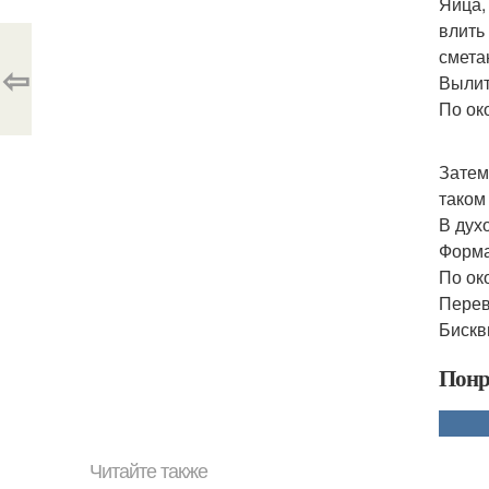
Яйца,
влить
смета
⇦
Вылит
По ок
Затем
таком
В дух
Форма
По ок
Перев
Бискв
Понр
Читайте также