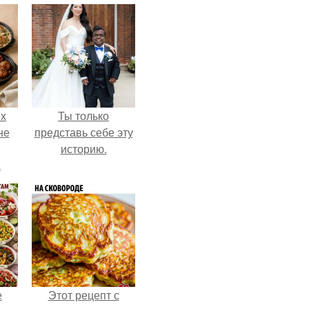
ых
Ты только
не
представь себе эту
историю.
а
е
Этот рецепт с