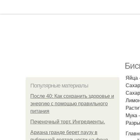
Бис
Яйца -
Сахар 
Популярные материалы
Сахар
После 40: Как сохранить здоровье и
Лимон
энергию с помощью правильного
Расти
питания
Мука -
Печеночный торт. Ингредиенты.
Разрых
Ариана гранде берет паузу в
Главн
публичной деятельности на фоне