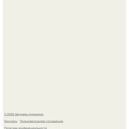
Самая популярная еда летом - мороженое.
Первый раз я попробовал его, когда приехал в гости к
деду.
© 2026 Шедевры кулинарии
Контакты
Пользовательское соглашение
Политика конфидециальности