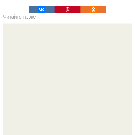
Читайте также
Рецепты с кабачками.
Варенье - пятиминутка в 1 прием из любого вида ягод: