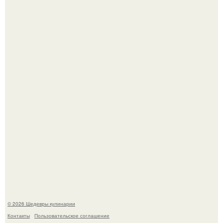
Мария порошина показала повзрослевшую дочь.
Сын Луи де фюнеса, который выбрал свой путь.
© 2026 Шедевры кулинарии
Контакты
Пользовательское соглашение