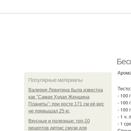
Бес
Арома
Популярные материалы
Тесто:
Валерия Левитина была известна
- 100 
как "Самая Худая Женщина
- 100 
Планеты": при росте 171 см её вес
- 100 
не превышал 25 кг.
- 1 ч. 
Вкусные и полезные: топ-10
- 1 ср
рецептов детокс смузи для
Специ