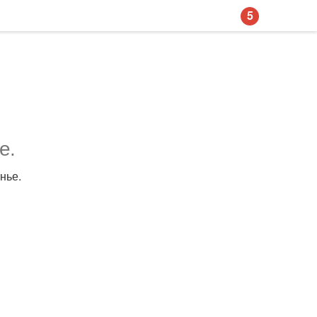
5
е.
нье.