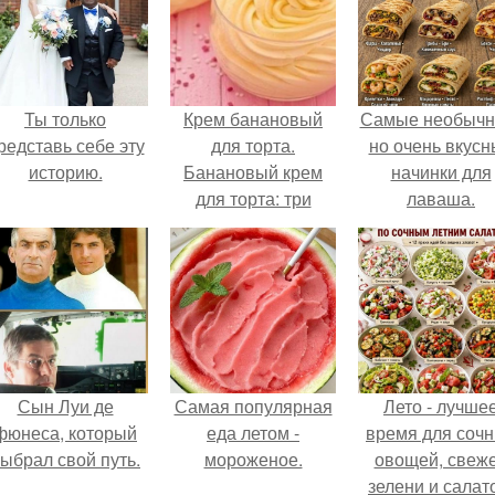
Ты только
Крем банановый
Самые необычн
редставь себе эту
для торта.
но очень вкус
историю.
Банановый крем
начинки для
для торта: три
лаваша.
рецепта как
приготовить.
Сын Луи де
Самая популярная
Лето - лучше
фюнеса, который
еда летом -
время для соч
ыбрал свой путь.
мороженое.
овощей, свеж
зелени и салат