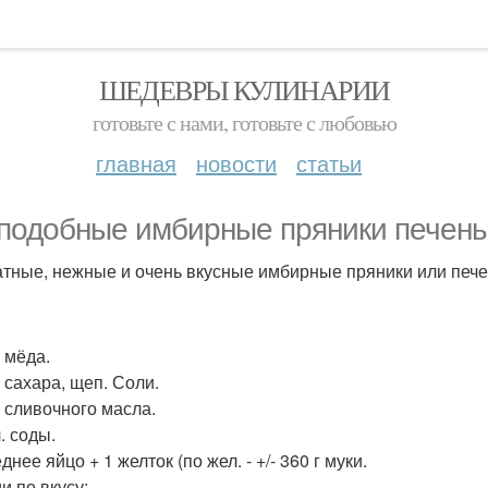
ШЕДЕВРЫ КУЛИНАРИИ
готовьте с нами, готовьте с любовью
главная
новости
статьи
подобные имбирные пряники печень
тные, нежные и очень вкусные имбирные пряники или пече
г мёда.
г сахара, щеп. Соли.
г сливочного масла.
л. соды.
еднее яйцо + 1 желток (по жел. - +/- 360 г муки.
и по вкусу: