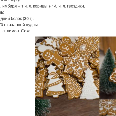
 л. имбиря + 1 ч. л. корицы + 1/3 ч. л. гвоздики.
рь:
едний белок (30 г).
170 г сахарной пудры.
 ч. л. лимон. Сока.