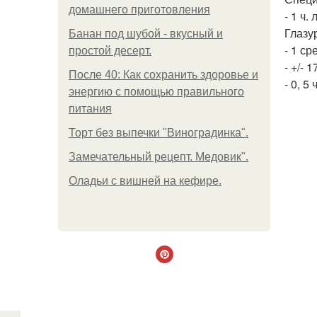
домашнего приготовления
- 1 ч.
Глазу
Банан под шубой - вкусный и
- 1 ср
простой десерт.
- +/- 
После 40: Как сохранить здоровье и
- 0, 5
энергию с помощью правильного
питания
Торт без выпечки "Виноградинка".
Замечательный рецепт. Медовик".
Оладьи с вишней на кефире.