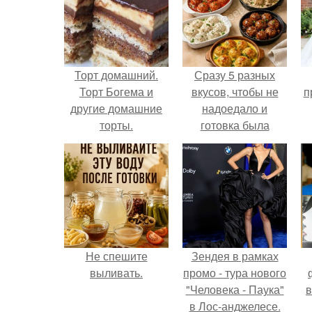
Торт домашний.
Сразу 5 разных
Торт Богема и
вкусов, чтобы не
п
другие домашние
надоедало и
торты.
готовка была
проще.
Не спешите
Зендея в рамках
выливать.
промо - тура нового
"Человека - Паука"
в
в Лос-анджелесе.