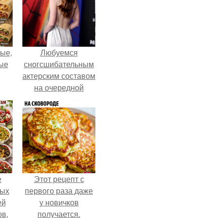
ые,
Любуемся
ные
сногсшибательным
актерским составом
на очередной
премьере нового
человека - паука.
е
Этот рецепт с
ных
первого раза даже
ей
у новичков
ов,
получается.