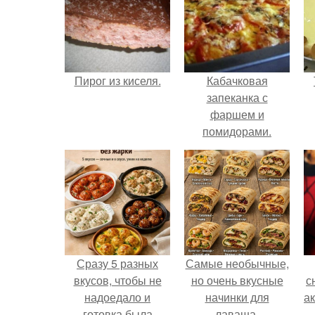
Пирог из киселя.
Кабачковая
запеканка с
фаршем и
помидорами.
Сразу 5 разных
Самые необычные,
вкусов, чтобы не
но очень вкусные
с
надоедало и
начинки для
а
готовка была
лаваша.