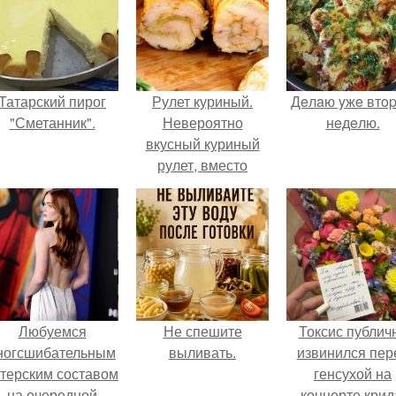
Татарский пирог
Рулет куриный.
Дeлaю yжe втo
"Сметанник".
Невероятно
нeдeлю.
вкусный куриный
рулет, вместо
опостылой
покупной колбасы!
Любуемся
Не спешите
Токсис публич
ногсшибательным
выливать.
извинился пер
ктерским составом
генсухой на
на очередной
концерте крид