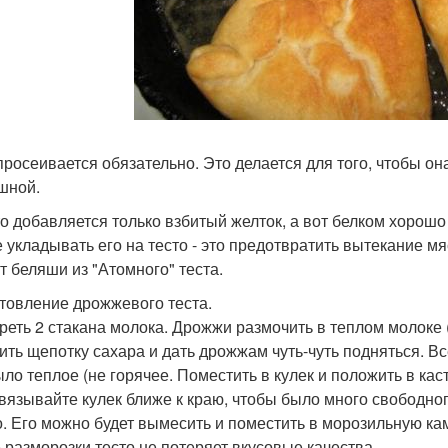
просеивается обязательно. Это делается для того, чтобы он
шной.
то добавляется только взбитый желток, а вот белком хорошо
е укладывать его на тесто - это предотвратить вытекание м
т беляши из "Атомного" теста.
товление дрожжевого теста.
реть 2 стакана молока. Дрожжи размочить в теплом молоке (
ить щепотку сахара и дать дрожжам чуть-чуть подняться. Вс
ыло теплое (не горячее. Поместить в кулек и положить в кас
авязывайте кулек ближе к краю, чтобы было много свободног
о. Его можно будет вымесить и поместить в морозильную кам
 разморозки тесто не потеряет вкусовые качества.