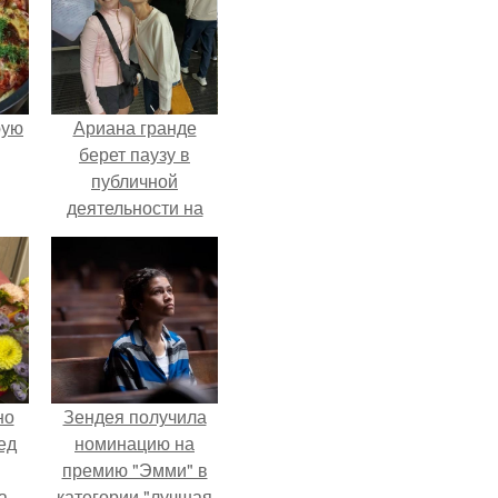
pую
Ариана гранде
берет паузу в
публичной
деятельности на
фоне слухов о
своем здоровье.
но
Зендея получила
ед
номинацию на
премию "Эмми" в
а.
категории "лучшая