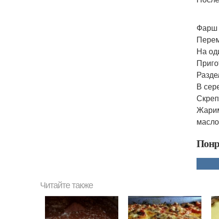
Фарш 
Перем
На од
Приго
Разде
В сер
Скреп
Жарим
масло
Понр
Читайте также