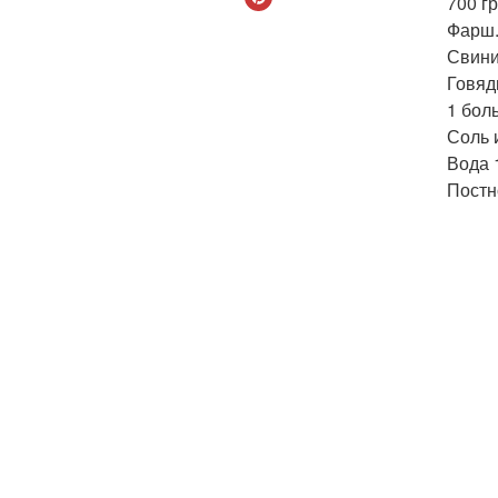
700 гр
Фарш
Свини
Говяд
1 бол
Соль 
Вода 1
Постн