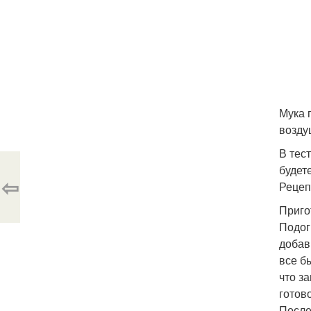
Мука 
возду
В тес
будет
⇦
Рецеп
Приго
Подог
добав
все б
что з
готов
После