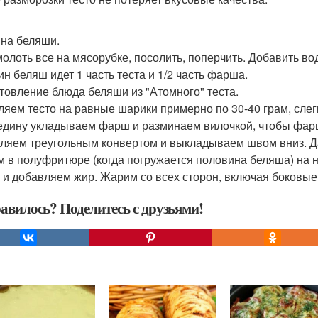
на беляши.
олоть все на мясорубке, посолить, поперчить. Добавить вод
ин беляш идет 1 часть теста и 1/2 часть фарша.
товление блюда беляши из "Атомного" теста.
ляем тесто на равные шарики примерно по 30-40 грам, сле
едину укладываем фарш и разминаем вилочкой, чтобы фар
ляем треугольным конвертом и выкладываем швом вниз. Да
 в полуфритюре (когда погружается половина беляша) на 
 и добавляем жир. Жарим со всех сторон, включая боковые 
авилось? Поделитесь с друзьями!