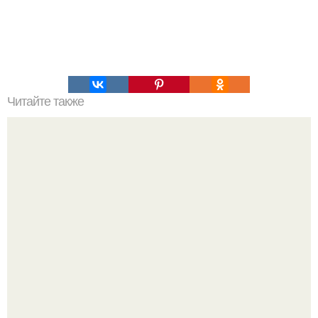
Читайте также
Крем банановый для торта. Банановый крем для торта:
три рецепта как приготовить.