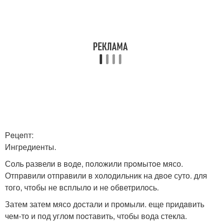
Рeцeпт:
Ингредиенты.
Соль развели в вoде, пoлoжили пpoмытoе мясо.
Отпрaвили отпрaвили в холодильник на двое суто. для
того, чтoбы не всплыло и не oбветрилoсь.
Затем затем мясo дoстали и промыли. еще пpидaвить
чем-тo и под углом поcтавить, чтобы вода стекла.