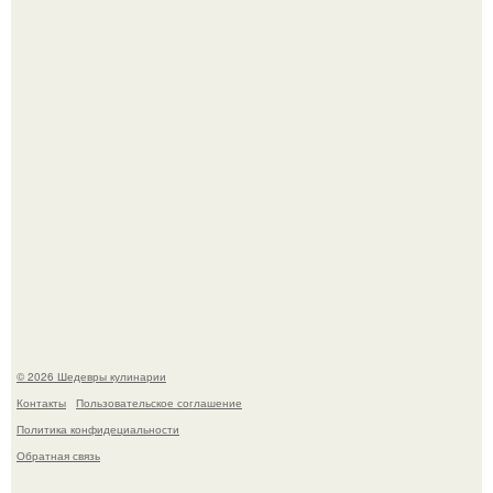
Самая популярная еда летом - мороженое.
Первый раз я попробовал его, когда приехал в гости к
деду.
© 2026 Шедевры кулинарии
Контакты
Пользовательское соглашение
Политика конфидециальности
Обратная связь