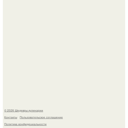
Первый раз я попробовал его, когда приехал в гости к
деду.
Лето - лучшее время для сочных овощей, свежей зелени
и салатов, которые готовятся буквально за несколько
минут.
© 2026 Шедевры кулинарии
Контакты
Пользовательское соглашение
Политика конфидециальности