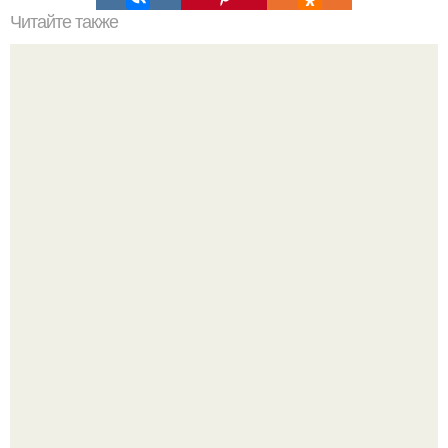
Читайте также
Салат, который не надо варить. Салат, который не
нужно варить.
Юра музыченко недавно отпраздновал свой день
рождения в кругу самых близких и родных людей.