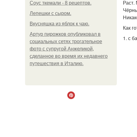
Раст.
Соус ткемали - 8 рецептов.
Чёрны
Лепешки с сыром.
Никак
Вкусняшка из яблок к чаю.
Как го
Артур пирожков опубликовал в
1. с 
социальных сетях трогательное
фото с супругой Анжеликой,
сделанное во время их недавнего
путешествия в Италию.