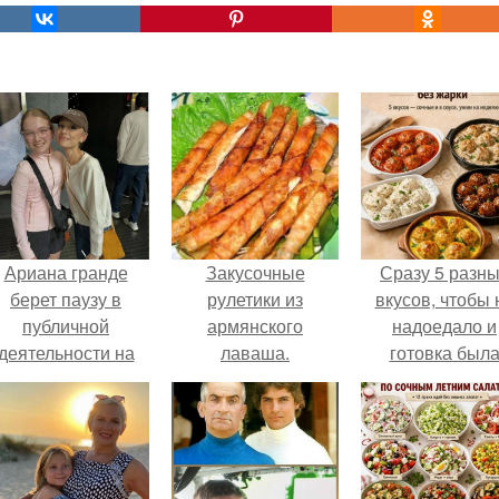
Ариана гранде
Закусочные
Сразу 5 разн
берет паузу в
рулетики из
вкусов, чтобы 
публичной
армянского
надоедало и
деятельности на
лаваша.
готовка был
фоне слухов о
проще.
своем здоровье.