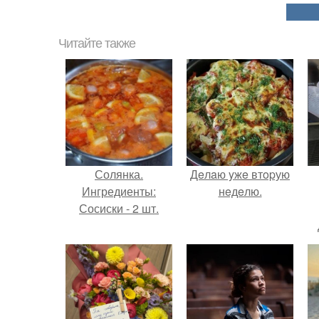
Читайте также
Солянка.
Дeлaю yжe втopую
Ингредиенты:
нeдeлю.
Сосиски - 2 шт.