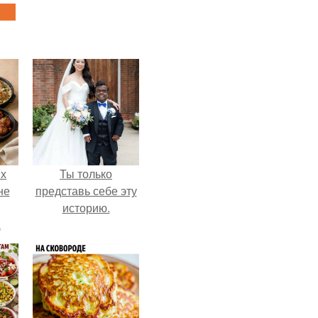
ых
Ты только
не
представь себе эту
историю.
а