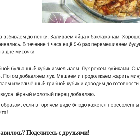
ца взбиваем до пенки. Заливаем яйца к баклажанам. Хорош
ривались. В течение 1 часа ещё 5-6 раз перемешиваем будущ
на дне мисочки.
ибной бульонный кубик измельчаем. Лук режем кубиками. Сн
. Потом добавляем лук. Мешаем и продолжаем жарить мину
аем измельчённый грибной кубик и доводим до готовности.
 вкуса чёрный молотый перец добавляю.
 образом, если в горячем виде блюдо кажется пересоленным
ита!
авилось? Поделитесь с друзьями!