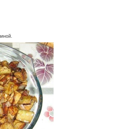
линой.