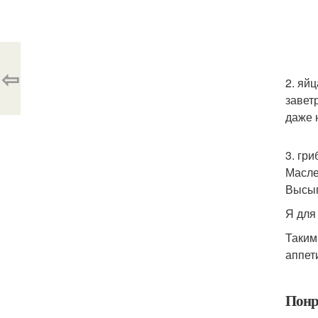
⇦
2. яй
завет
даже 
3. гр
Масле
Высып
Я для
Таким
аппет
Понр