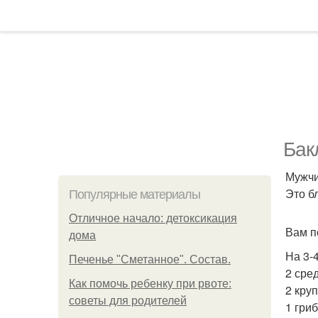
Бак
Мужчи
Это б
Популярные материалы
Отличное начало: детоксикация
Вам п
дома
На 3-
Печенье "Сметанное". Состав.
2 сре
Как помочь ребенку при рвоте:
2 кру
советы для родителей
1 гриб