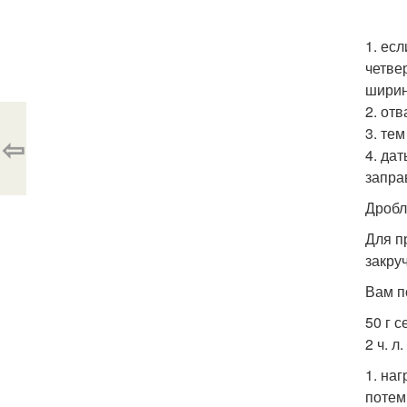
1. ес
четве
ширин
2. от
3. те
⇦
4. да
запра
Дробл
Для п
закру
Вам п
50 г с
2 ч. л.
1. на
потем