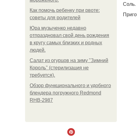
Соль.
Как помочь ребенку при рвоте:
Приго
советы для родителей
Юра музыченко недавно
отпраздновал свой день рождения
в кругу самых близких и родных
людей.
Салат из огурцов на зиму "Зимний
Король" (стерилизация не
требуется).
Обзор функционального и удобного
блендера погружного Redmond
RHB-2987