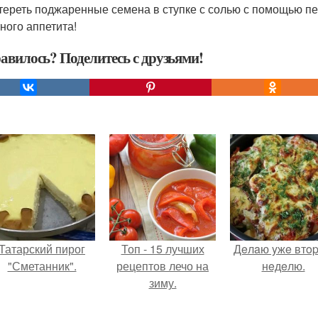
стереть поджаренные семена в ступке с солью с помощью пе
ного аппетита!
авилось? Поделитесь с друзьями!
Татарский пирог
Топ - 15 лучших
Дeлaю yжe втo
"Сметанник".
рецептов лечо на
нeдeлю.
зиму.