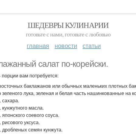
ШЕДЕВРЫ КУЛИНАРИИ
готовьте с нами, готовьте с любовью
главная
новости
статьи
лажанный салат по-корейски.
4 порции вам потребуется:
 восточных баклажанов или обычных маленьких плотных ба
о зеленого лука, зеленая и белая часть нашинкованные на к
л. сахара.
л. кунжутного масла.
л. японского соевого соуса.
л. рисового уксуса.
л. дробленых семян кунжута.