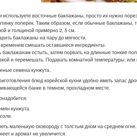
ли используете восточные баклажаны, просто их нужно порез
ртинку поперек. Таким образом, если обычные баклажаны, т
ой и толщиной примерно 2, 5 см.
варить баклажаны на пару до мягкости.
м временем смешать оставшиеся ингредиенты.
ть баклажанам остыть, затем порвать на длинные тонкие пол
вкой и перемешать. Подавать комнатной температуры, или 
еные семена кунжута.
риготовления блюд корейской кухни удобно иметь запас дро
чивающейся банке в темном, прохладном месте.
онадобится:
емян кунжута.
 соли.
греть маленькую сковороду с толстым дном на среднем огне.
неет и аромат не увеличится.