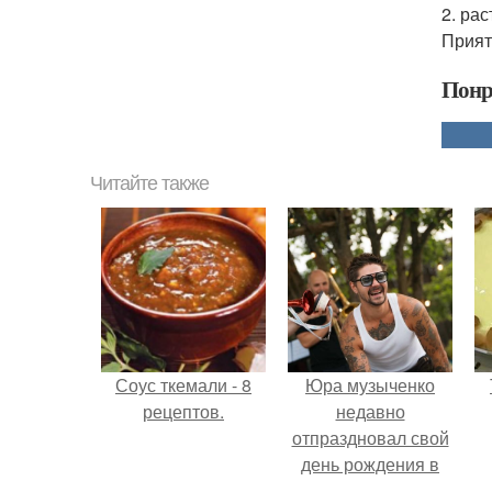
2. ра
Прият
Понр
Читайте также
Соус ткемали - 8
Юра музыченко
рецептов.
недавно
отпраздновал свой
день рождения в
кругу самых