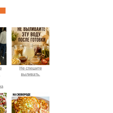
е
Не спешите
в
выливать.
на
о
е.