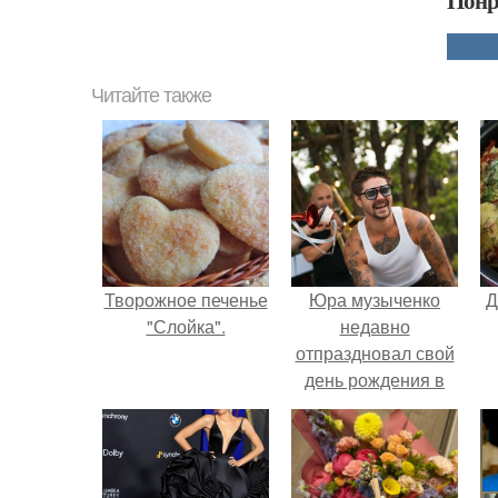
Понр
Читайте также
Творожное печенье
Юра музыченко
Д
"Слойка".
недавно
отпраздновал свой
день рождения в
кругу самых
близких и родных
людей.