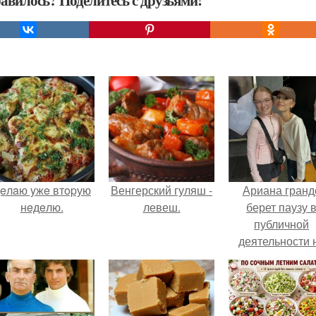
авилось? Поделитесь с друзьями!
eлaю yжe втopую
Венгерский гуляш -
Ариана гранд
нeдeлю.
левеш.
берет паузу 
публичной
деятельности 
фоне слухов 
своем здоровь