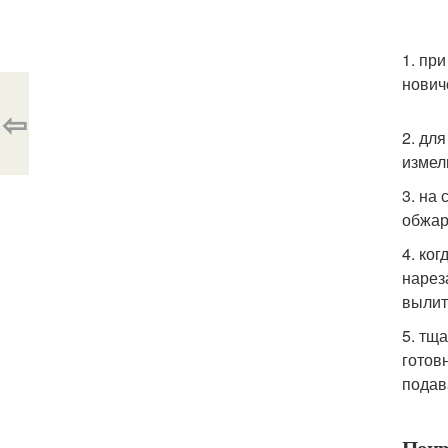
1. пр
нович
⇦
2. дл
измел
3. на
обжар
4. ко
нарез
вылит
5. тщ
готов
подава