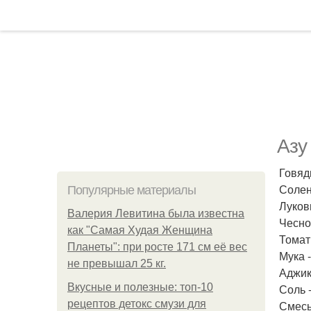
Азу
Говяд
Солен
Популярные материалы
Лукови
Валерия Левитина была известна
Чеснок
как "Самая Худая Женщина
Томатн
Планеты": при росте 171 см её вес
Мука -
не превышал 25 кг.
Аджик
Вкусные и полезные: топ-10
Соль 
рецептов детокс смузи для
Смесь