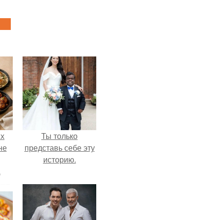
ых
Ты только
не
представь себе эту
историю.
а