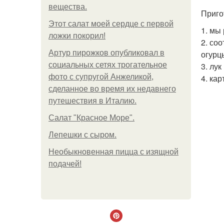
вещества.
Приго
Этот салат моей сердце с первой
1. мы
ложки покорил!
2. со
Артур пирожков опубликовал в
огурц
социальных сетях трогательное
3. лу
фото с супругой Анжеликой,
4. ка
сделанное во время их недавнего
путешествия в Италию.
Салат "Красное Море".
Лепешки с сыром.
Необыкновенная пицца с изящной
подачей!