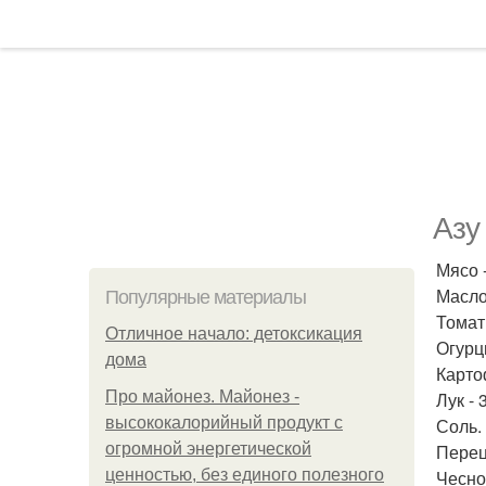
Азу
Мясо -
Масло 
Популярные материалы
Томат 
Отличное начало: детоксикация
Огурц
дома
Картоф
Про майонез. Майонез -
Лук - 3
высококалорийный продукт с
Соль.
огромной энергетической
Перец
ценностью, без единого полезного
Чесно