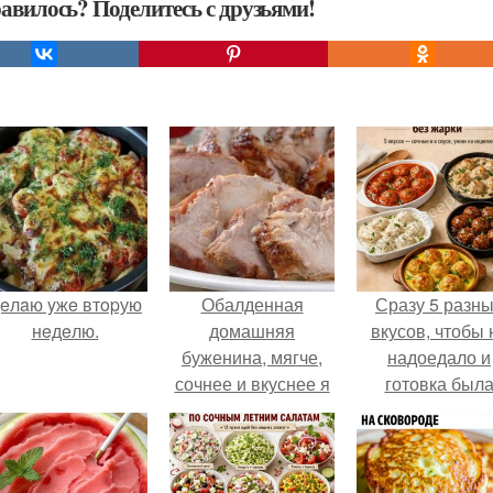
авилось? Поделитесь с друзьями!
eлaю yжe втopую
Обалденная
Сразу 5 разн
нeдeлю.
домашняя
вкусов, чтобы 
буженина, мягче,
надоедало и
сочнее и вкуснее я
готовка был
не ела!
проще.