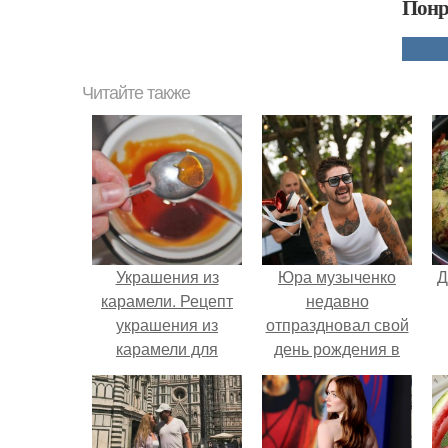
Понр
Читайте также
Украшения из
Юра музыченко
Д
карамели. Рецепт
недавно
украшения из
отпраздновал свой
карамели для
день рождения в
тортов и пирожных.
кругу самых
близких и родных
людей.