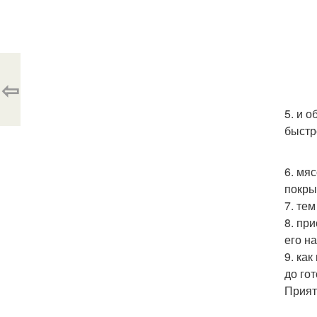
⇦
5. и 
быстр
6. мя
покры
7. те
8. пр
его н
9. ка
до го
Прият