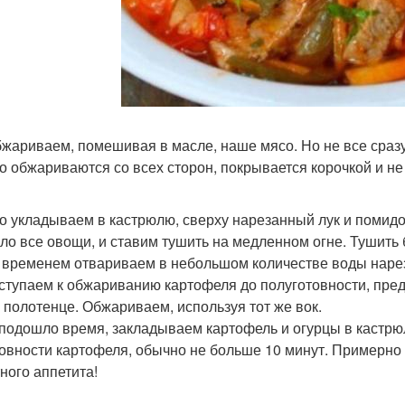
обжариваем, помешивая в масле, наше мясо. Но не все сразу
о обжариваются со всех сторон, покрывается корочкой и не 
со укладываем в кастрюлю, сверху нарезанный лук и помидо
ло все овощи, и ставим тушить на медленном огне. Тушить 
м временем отвариваем в небольшом количестве воды наре
иступаем к обжариванию картофеля до полуготовности, пре
а полотенце. Обжариваем, используя тот же вок.
к подошло время, закладываем картофель и огурцы в кастрю
товности картофеля, обычно не больше 10 минут. Примерно 5
ного аппетита!