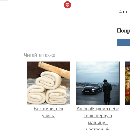
- 4 ст
Понр
Читайте также
Век живи, век
Amirchik купил себе
учись.
свою первую
машину -
настоящий