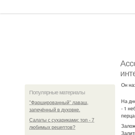
Асс
инт
Он на
Популярные материалы
На дн
"Фаршированный" лаваш,
- 1 не
запечённый в духовке.
перца 
Салаты с сухариками: топ - 7
Залож
любимых рецептов?
Залит