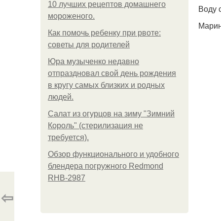
10 лучших рецептов домашнего
Воду 
мороженого.
Марин
Как помочь ребенку при рвоте:
советы для родителей
Юра музыченко недавно
отпраздновал свой день рождения
в кругу самых близких и родных
людей.
Салат из огурцов на зиму "Зимний
Король" (стерилизация не
требуется).
Обзор функционального и удобного
блендера погружного Redmond
RHB-2987
⇦