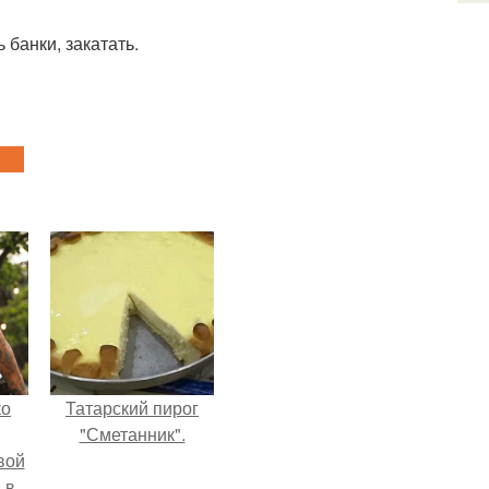
ть банки, закатать.
ко
Татарский пирог
"Сметанник".
вой
 в