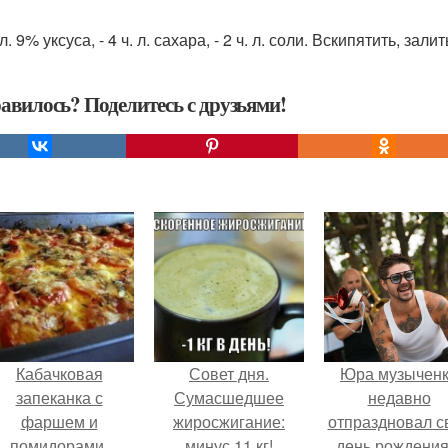
. л. 9% уксуса, - 4 ч. л. сахара, - 2 ч. л. соли. Вскипятить, зали
авилось? Поделитесь с друзьями!
Кабачковая
Совет дня.
Юра музычен
запеканка с
Сумасшедшее
недавно
фаршем и
жиросжигание:
отпраздновал с
помидорами.
минус 11 кг!
день рождения