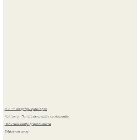
Лето - лучшее время для сочных овощей, свежей зелени
и салатов, которые готовятся буквально за несколько
минут.
Этот рецепт с первого раза даже у новичков получается.
© 2026 Шедевры кулинарии
Контакты
Пользовательское соглашение
Политика конфидециальности
Обратная связь