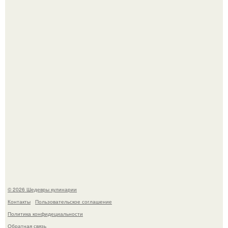
Зендея в рамках промо - тура нового "Человека - Паука"
в Лос-анджелесе.
Зендея получила номинацию на премию "Эмми" в
категории "лучшая актриса в драматическом сериале" за
третий сезон "эйфории".
© 2026 Шедевры кулинарии
Контакты
Пользовательское соглашение
Политика конфидециальности
Обратная связь