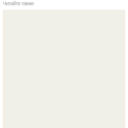
Читайте также
Ароматный лимонный чизкейк.
Юра музыченко недавно отпраздновал свой день
рождения в кругу самых близких и родных людей.