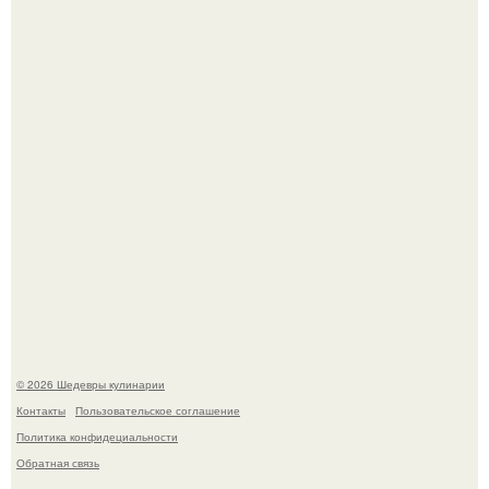
Самая популярная еда летом - мороженое.
Лето - лучшее время для сочных овощей, свежей зелени
и салатов, которые готовятся буквально за несколько
минут.
© 2026 Шедевры кулинарии
Контакты
Пользовательское соглашение
Политика конфидециальности
Обратная связь