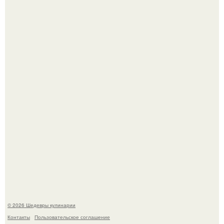
Зендея получила номинацию на премию "Эмми" в
категории "лучшая актриса в драматическом сериале" за
третий сезон "эйфории".
Первый раз я попробовал его, когда приехал в гости к
деду.
© 2026 Шедевры кулинарии
Контакты
Пользовательское соглашение