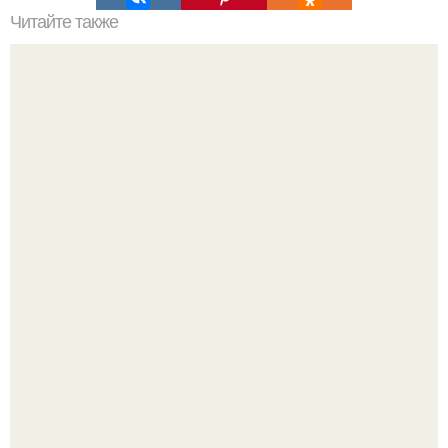
Читайте также
Забыть раз и навсегда: 5 мифов о потере веса.
Варенье - пятиминутка в 1 прием из любого вида ягод:
никакой длительной варки, все витамины на месте!