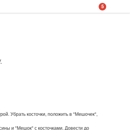
5
.
рой. Убрать косточки, положить в "Мешочек",
сины и "Мешок" с косточками. Довести до