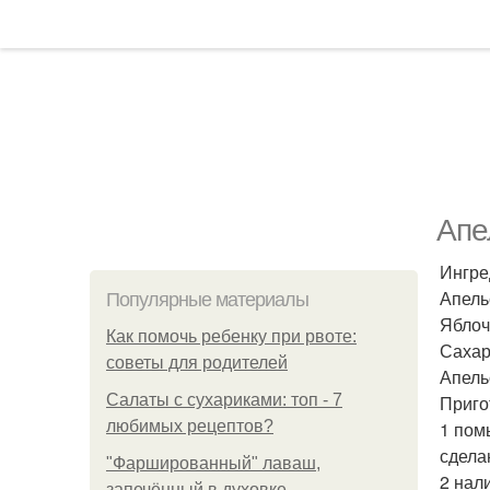
Апе
Ингре
Апель
Популярные материалы
Яблоч
Как помочь ребенку при рвоте:
Сахар 
советы для родителей
Апель
Салаты с сухариками: топ - 7
Приго
любимых рецептов?
1 пом
сдела
"Фаршированный" лаваш,
2 нал
запечённый в духовке.