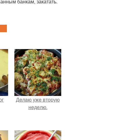
анным банкам, закатать.
ог
Дeлaю yжe втopую
нeдeлю.