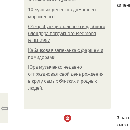
кипен
10 лучших рецептов домашнего
мороженого.
Обзор функционального и удобного
блендера погружного Redmond
RHB-2987
Кабачковая запеканка с фаршем и
помидорами.
Юра музыченко недавно
отпраздновал свой день рождения
в кругу самых близких и родных
людей.
⇦
3 нас
смесь