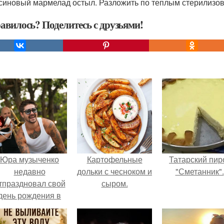
синовый мармелад остыл. Разложить по теплым стерилизов
авилось? Поделитесь с друзьями!
Юра музыченко
Картофельные
Татарский пир
недавно
дольки с чесноком и
"Сметанник".
тпраздновал свой
сыром.
день рождения в
кругу самых
близких и родных