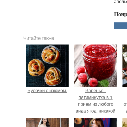
апель
Понр
Читайте также
Булочки с изюмом.
Варенье -
пятиминутка в 1
прием из любого
о
вида ягод: никакой
длительной варки,
все витамины на