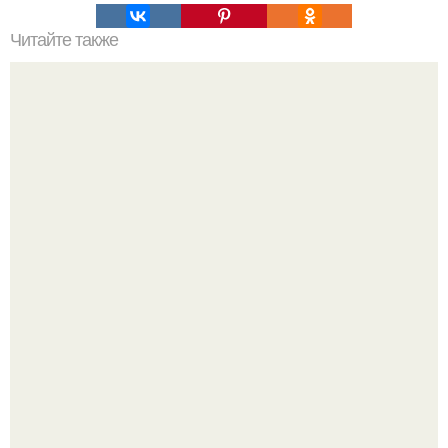
Читайте также
Быстрые пирожки на кефире - готовятся моментально.
Варенье - пятиминутка в 1 прием из любого вида ягод:
никакой длительной варки, все витамины на месте!