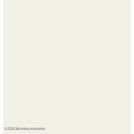
Зендея получила номинацию на премию "Эмми" в
категории "лучшая актриса в драматическом сериале" за
третий сезон "эйфории".
Первый раз я попробовал его, когда приехал в гости к
деду.
© 2026 Шедевры кулинарии