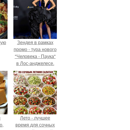
pую
Зендея в рамках
промо - тура нового
"Человека - Паука"
в Лос-анджелесе.
я
Лето - лучшее
о,
время для сочных