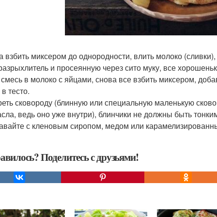
ца взбить миксером до однородности, влить молоко (сливки),
 разрыхлитель и просеянную через сито муку, все хорошень
 смесь в молоко с яйцами, снова все взбить миксером, доб
в тесто.
греть сковороду (блинную или специальную маленькую сковор
асла, ведь оно уже внутри), блинчики не должны быть тонки
давайте с кленовым сиропом, медом или карамелизированны
авилось? Поделитесь с друзьями!