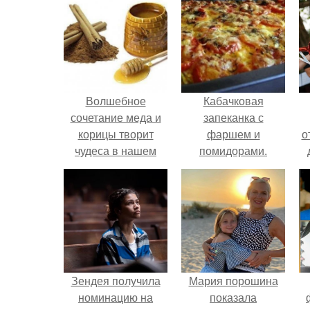
Волшебное
Кабачковая
сочетание меда и
запеканка с
корицы творит
фаршем и
о
чудеса в нашем
помидорами.
организме!
Зендея получила
Мария порошина
номинацию на
показала