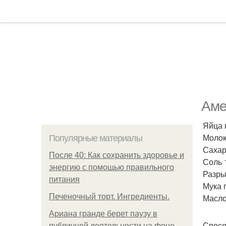
Аме
Яйца 
Молоко
Популярные материалы
Сахар,
После 40: Как сохранить здоровье и
Соль 1
энергию с помощью правильного
Разрых
питания
Мука 
Печеночный торт. Ингредиенты.
Масло
Ариана гранде берет паузу в
Спосо
публичной деятельности на фоне