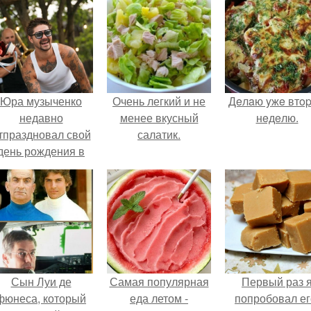
Юра музыченко
Очень легкий и не
Дeлaю yжe втo
недавно
менее вкусный
нeдeлю.
тпраздновал свой
салатик.
день рождения в
кругу самых
близких и родных
людей.
Сын Луи де
Самая популярная
Первый раз 
фюнеса, который
еда летом -
попробовал ег