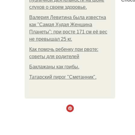
слухов о своем здоровье.
Валерия Левитина была известна
как "Самая Худая Женщина
Планеты": при росте 171 см её вес
не превышал 25 кг.
Как помочь ребенку при рвоте:
советы для родителей
Баклажаны как грибы.
Татарский пирог "Сметанник".