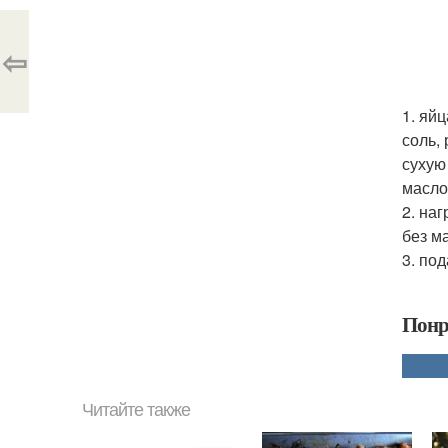
⇦
1. яй
соль,
сухую
масло 
2. на
без м
3. по
Понр
Читайте также